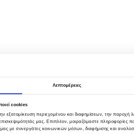
άνουν το Μάη νωρίς το πρωί, πριν ακόμη ξημερώσει, Παρασκευή 1 Μ
ς του χωριού, ντυμένες με παραδοσιακές στολές, ξεχύνονται στους 
Λεπτομέρειες
οιεί cookies
την εξατομίκευση περιεχομένου και διαφημίσεων, την παροχή 
 επισκεψιμότητάς μας. Επιπλέον, μοιραζόμαστε πληροφορίες π
ό μας με συνεργάτες κοινωνικών μέσων, διαφήμισης και αναλύσ