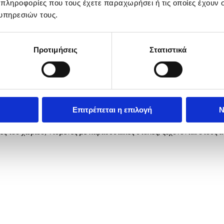
 πληροφορίες που τους έχετε παραχωρήσει ή τις οποίες έχουν σ
υπηρεσιών τους.
Προτιμήσεις
Στατιστικά
Επιτρέπεται η επιλογή
Ν
άνουν το Μάη νωρίς το πρωί, πριν ακόμη ξημερώσει, Παρασκευή 1 Μ
ς του χωριού, ντυμένες με παραδοσιακές στολές, ξεχύνονται στους 