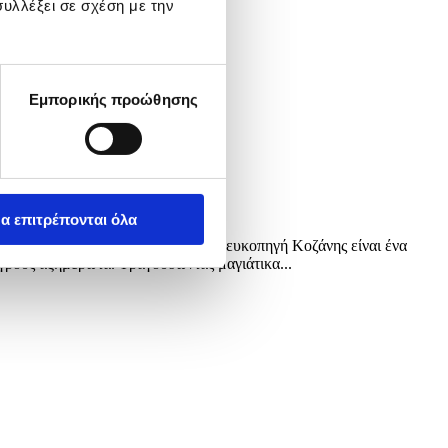
υλλέξει σε σχέση με την
Εμπορικής προώθησης
α επιτρέπονται όλα
αΐου 2026. Το έθιμο «Μάης» στη Λευκοπηγή Κοζάνης είναι ένα
αγρούς αξημέρωτα. Τραγουδώντας μαγιάτικα...