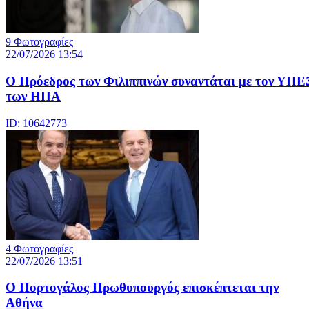
9 Φωτογραφίες
22/07/2026 13:54
Ο Πρόεδρος των Φιλιππινών συναντάται με τον ΥΠΕ
των ΗΠΑ
ID: 10642773
4 Φωτογραφίες
22/07/2026 13:51
Ο Πορτογάλος Πρωθυπουργός επισκέπτεται την
Αθήνα