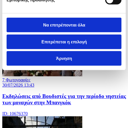
ΦΩΤΟ
Να επιτρέπονται όλα
Επιτρέπεται η επιλογή
Άρνηση
7 Φωτογραφίες
30/07/2026 13:43
Εκδηλώσεις από Βουδιστές για την περίοδο νηστείας
των μοναχών στην Μπανγκόκ
ID: 10676370