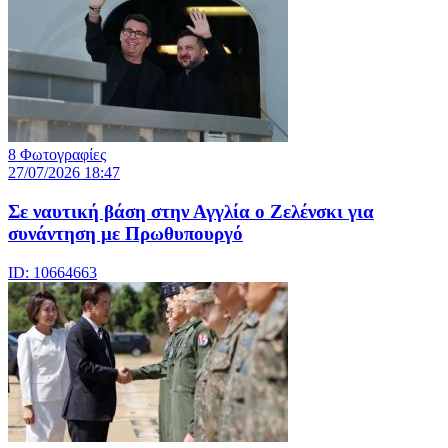
8 Φωτογραφίες
27/07/2026 18:47
Σε ναυτική βάση στην Αγγλία ο Ζελένσκι για
συνάντηση με Πρωθυπουργό
ID: 10664663