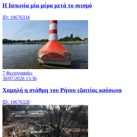
Η Ιαπωνία μία μέρα μετά το σεισμό
ID: 10676334
7 Φωτογραφίες
30/07/2026 13:36
Χαμηλή η στάθμη του Ρήνου εξαιτίας καύσωνα
ID: 10676328