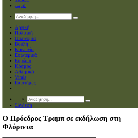
عربي
Αρχική
Πολιτική
Οικονομία
Βουλή
Κοινωνία
Εσωτερικά
Ευρώπη
Κόσμος
Αθλητικά
Virals
Επιστήμες
Σύνδεση
Ο Πρόεδρος Τραμπ σε εκδήλωση στη
Φλόριντα