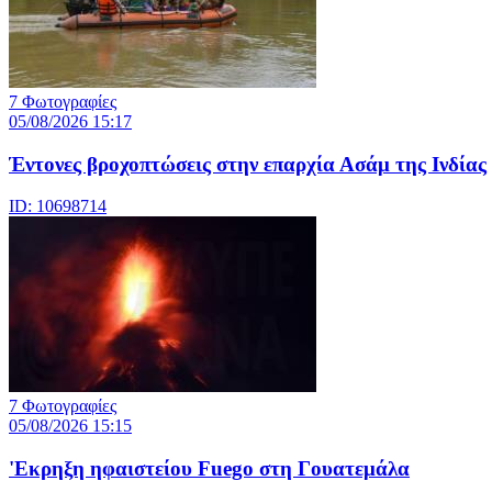
7 Φωτογραφίες
05/08/2026 15:17
Έντονες βροχοπτώσεις στην επαρχία Ασάμ της Ινδίας
ID: 10698714
7 Φωτογραφίες
05/08/2026 15:15
'Εκρηξη ηφαιστείου Fuego στη Γουατεμάλα