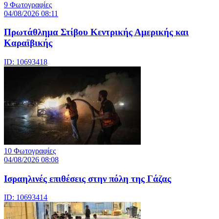
9 Φωτογραφίες
04/08/2026 08:11
Πρωτάθλημα Στίβου Κεντρικής Αμερικής και
Καραϊβικής
ID: 10693418
10 Φωτογραφίες
04/08/2026 08:08
Iσραηλινές επιθέσεις στην πόλη της Γάζας
ID: 10693414