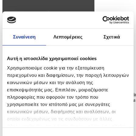
Συναίνεση
Λεπτομέρειες
Σχετικά
Αυτή η ιστοσελίδα χρησιμοποιεί cookies
Χρησιμοποιούμε cookie για την εξατομίκευση
περιεχομένου και διαφημίσεων, την παροχή λειτουργιών
κοινωνικών μέσων και την ανάλυση της
Φωτογραφία: Kim Ludbrook
επισκεψιμότητάς μας. Επιπλέον, μοιραζόμαστε
epa12929327 The autumn sun rises over rowing boats on Zoo Lake i
πληροφορίες που αφορούν τον τρόπο που
Johannesburg, South Africa, 03 May 2026. The lake is a popular area
χρησιμοποιείτε τον ιστότοπό μας με συνεργάτες
for walkers, runners, and weekend picnics. EPA/Kim Ludbrook
κοινωνικών μέσων, διαφήμισης και αναλύσεων, οι
9 / 10
οποίοι ενδεχομένως να τις συνδυάσουν με άλλες
πληροφορίες που τους έχετε παραχωρήσει ή τις οποίες
έχουν συλλέξει σε σχέση με την από μέρους σας χρήση
Επιλογή