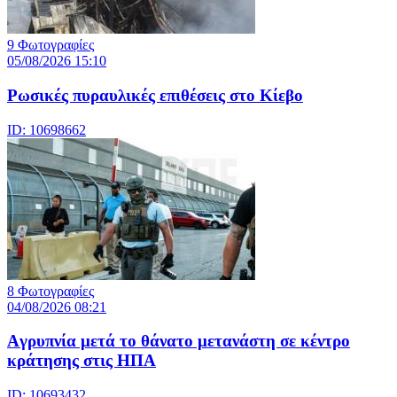
9 Φωτογραφίες
05/08/2026 15:10
Ρωσικές πυραυλικές επιθέσεις στο Κίεβο
ID: 10698662
8 Φωτογραφίες
04/08/2026 08:21
Aγρυπνία μετά το θάνατο μετανάστη σε κέντρο
κράτησης στις ΗΠΑ
ID: 10693432