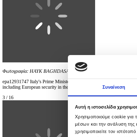
Φωτογραφία: HAYK BAGHDASARYAN
epa12931747 Italy's Prime Minister Giorgia Meloni arrives for a mee
including European security in the context of economics and
Συναίνεση
3 / 16
Αυτή η ιστοσελίδα χρησιμοπ
Χρησιμοποιούμε cookie για 
μέσων και την ανάλυση της
χρησιμοποιείτε τον ιστότοπ