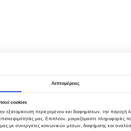
ting of the European Political Community in Yerevan, Armenia, 04 May 2
 energy. EPA/HAYK BAGHDASARYAN
Λεπτομέρειες
οιεί cookies
την εξατομίκευση περιεχομένου και διαφημίσεων, την παροχή 
 επισκεψιμότητάς μας. Επιπλέον, μοιραζόμαστε πληροφορίες π
ό μας με συνεργάτες κοινωνικών μέσων, διαφήμισης και αναλύσ