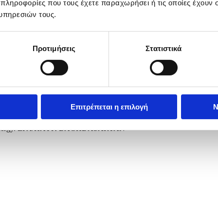
 πληροφορίες που τους έχετε παραχωρήσει ή τις οποίες έχουν σ
υπηρεσιών τους.
Προτιμήσεις
Στατιστικά
Επιτρέπεται η επιλογή
Ν
meeting of the European Political Community in Yerevan, Armenia, 04 
cs and energy. EPA/HAYK BAGHDASARYAN