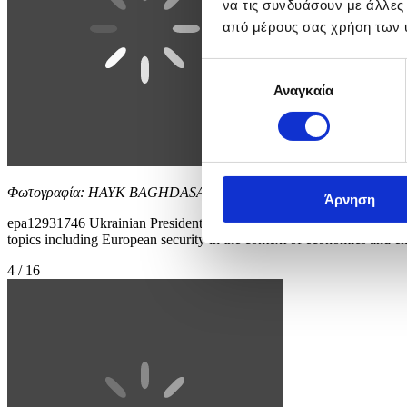
να τις συνδυάσουν με άλλες
από μέρους σας χρήση των 
Επιλογή
Αναγκαία
συγκατάθεσης
Φωτογραφία: HAYK BAGHDASARYAN
Άρνηση
epa12931746 Ukrainian President Volodymyr Zelenskyy arrives for a 
topics including European security in the context of economi
4 / 16