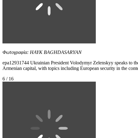
Φωτογραφία: HAYK BAGHDASARYAN
epa12931744 Ukrainian President Volodymyr Zelenskyy speaks to the 
Armenian capital, with topics including European security in 
6 / 16