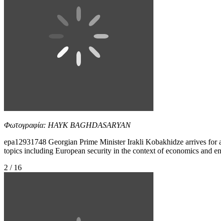
Φωτογραφία: HAYK BAGHDASARYAN
epa12931748 Georgian Prime Minister Irakli Kobakhidze arrives for a
topics including European security in the context of economi
2 / 16