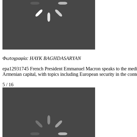
Φωτογραφία: HAYK BAGHDASARYAN
epa12931745 French President Emmanuel Macron speaks to the media u
Armenian capital, with topics including European security in 
5 / 16