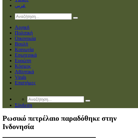
عربي
Αρχική
Πολιτική
Οικονομία
Βουλή
Κοινωνία
Εσωτερικά
Ευρώπη
Κόσμος
Αθλητικά
Virals
Επιστήμες
Σύνδεση
Ρωσικό πετρέλαιο παραδόθηκε στην
Ινδονησία