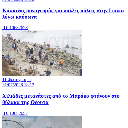
Κόκκινος συναγερμός για πολλές πόλεις στην Ιταλία
λόγω καύσωνα
ID: 10682658
11 Φωτογραφίες
31/07/2026 18:13
Χιλιάδες μετανάστες από το Μαρόκο φτάνουν στο
θύλακα της Θέουτα
ID: 10682657