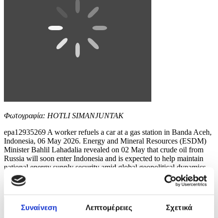
Φωτογραφία: HOTLI SIMANJUNTAK
epa12935269 A worker refuels a car at a gas station in Banda Aceh,
Indonesia, 06 May 2026. Energy and Mineral Resources (ESDM)
Minister Bahlil Lahadalia revealed on 02 May that crude oil from
Russia will soon enter Indonesia and is expected to help maintain
national energy supply security amid global geopolitical dynamics.
EPA/HOTLI SIMANJUNTAK
8 / 10
Συναίνεση
Λεπτομέρειες
Σχετικά