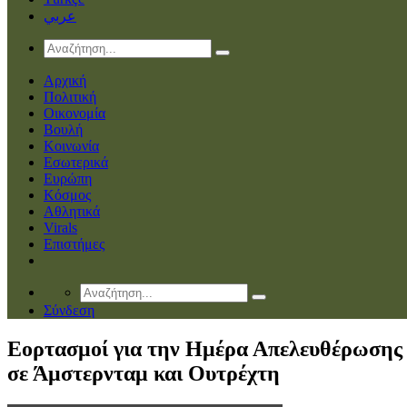
عربي
Αρχική
Πολιτική
Οικονομία
Βουλή
Κοινωνία
Εσωτερικά
Ευρώπη
Κόσμος
Αθλητικά
Virals
Επιστήμες
Σύνδεση
Εορτασμοί για την Ημέρα Απελευθέρωσης
σε Άμστερνταμ και Ουτρέχτη