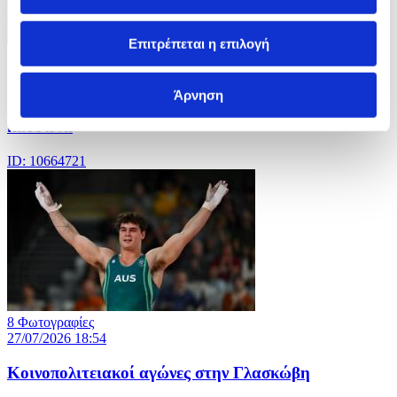
Επιτρέπεται η επιλογή
8 Φωτογραφίες
27/07/2026 18:57
Άρνηση
Ξηρασία στην Ουαλία μετά τον παρατεταμένο
καύσωνα
ID: 10664721
8 Φωτογραφίες
27/07/2026 18:54
Κοινοπολιτειακοί αγώνες στην Γλασκώβη