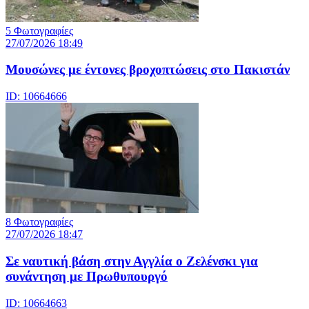
5 Φωτογραφίες
27/07/2026 18:49
Μουσώνες με έντονες βροχοπτώσεις στο Πακιστάν
ID: 10664666
8 Φωτογραφίες
27/07/2026 18:47
Σε ναυτική βάση στην Αγγλία ο Ζελένσκι για
συνάντηση με Πρωθυπουργό
ID: 10664663