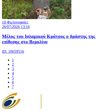
10 Φωτογραφίες
26/07/2026 13:16
Μέλος του Ισλαμικού Κράτους o δράστης της
επίθεσης στο Βερολίνο
ID: 10659516
1
2
3
4
5
6
7