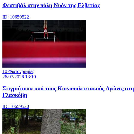
Φεστιβάλ στην πόλη Νυόν της Ελβετίας
ID: 10659522
10 Φωτογραφίες
26/07/2026 13:19
Στιγμιότυπα από τους Κοινοπολιτειακούς Αγώνες στη
Γλασκόβη
ID: 10659520