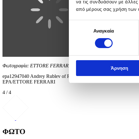
να τις συνδυάσουν με άλλες
από μέρους σας χρήση των 
Επιλογή
Αναγκαία
συγκατάθεσης
Φωτογραφία: ETTORE FERRARI
Άρνηση
epa12947040 Andrey Rublev of Russia in action during his men’s sing
EPA/ETTORE FERRARI
4 / 4
ΦΩΤΟ