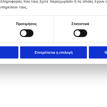
 πληροφορίες που τους έχετε παραχωρήσει ή τις οποίες έχουν σ
υπηρεσιών τους.
Προτιμήσεις
Στατιστικά
Επιτρέπεται η επιλογή
Ν
les round of 32 match against Alejandro Davidovich Fokina of Spain at