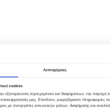
les round of 32 match against Alejandro Davidovich Fokina of Spain at
Λεπτομέρειες
οιεί cookies
την εξατομίκευση περιεχομένου και διαφημίσεων, την παροχή 
 επισκεψιμότητάς μας. Επιπλέον, μοιραζόμαστε πληροφορίες π
ό μας με συνεργάτες κοινωνικών μέσων, διαφήμισης και αναλύσ