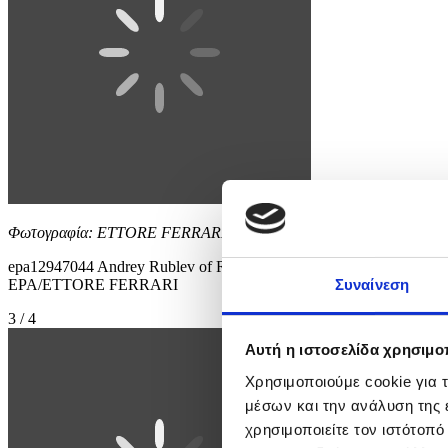
Φωτογραφία: ETTORE FERRARI
epa12947044 Andrey Rublev of Russia in action during his men’s sing
EPA/ETTORE FERRARI
Συναίνεση
3 / 4
Αυτή η ιστοσελίδα χρησιμοπ
Χρησιμοποιούμε cookie για 
μέσων και την ανάλυση της
χρησιμοποιείτε τον ιστότοπ