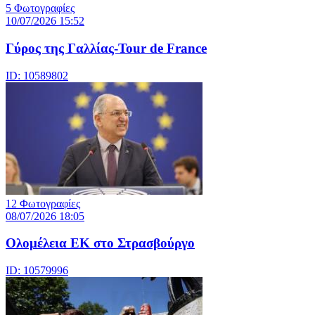
5 Φωτογραφίες
10/07/2026 15:52
Γύρος της Γαλλίας-Tour de France
ID: 10589802
12 Φωτογραφίες
08/07/2026 18:05
Ολομέλεια ΕΚ στο Στρασβούργο
ID: 10579996