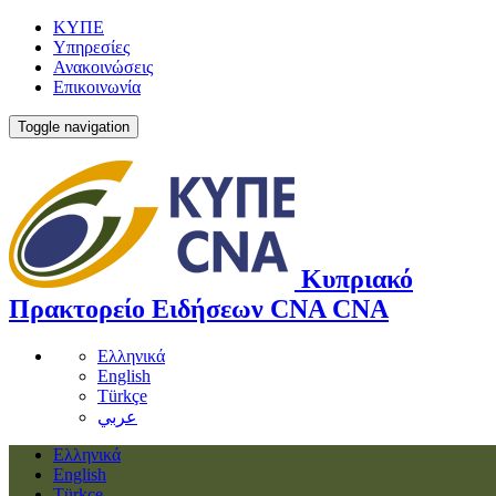
ΚΥΠΕ
Υπηρεσίες
Ανακοινώσεις
Επικοινωνία
Toggle navigation
Κυπριακό
Πρακτορείο Ειδήσεων
CNA
CNA
Ελληνικά
English
Türkçe
عربي
Ελληνικά
English
Türkçe