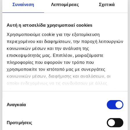
Συναίνεση
Λεπτομέρειες
Σχετικά
4 / 4
Αυτή η ιστοσελίδα χρησιμοποιεί cookies
Χρησιμοποιούμε cookie για την εξατομίκευση
περιεχομένου και διαφημίσεων, την παροχή λειτουργιών
ΦΩΤΟ
κοινωνικών μέσων και την ανάλυση της
επισκεψιμότητάς μας. Επιπλέον, μοιραζόμαστε
πληροφορίες που αφορούν τον τρόπο που
χρησιμοποιείτε τον ιστότοπό μας με συνεργάτες
κοινωνικών μέσων, διαφήμισης και αναλύσεων, οι
οποίοι ενδεχομένως να τις συνδυάσουν με άλλες
πληροφορίες που τους έχετε παραχωρήσει ή τις οποίες
έχουν συλλέξει σε σχέση με την από μέρους σας χρήση
Επιλογή
3 Φωτογραφίες
των υπηρεσιών τους.
Αναγκαία
συγκατάθεσης
10/07/2026 15:59
Η Πρόεδρος της Ναμίμπια επισκέπτεται την Κίνα
Προτιμήσεις