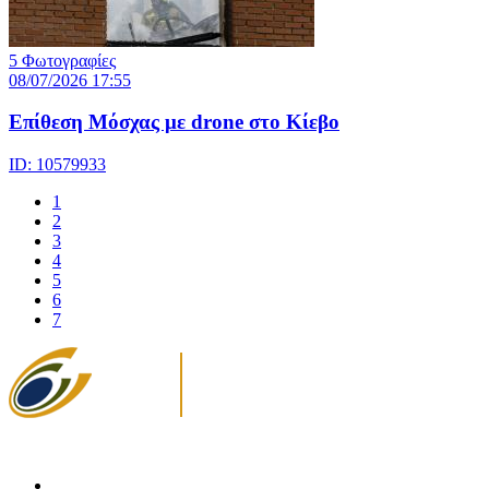
5 Φωτογραφίες
08/07/2026 17:55
Eπίθεση Μόσχας με drone στο Κίεβο
ID: 10579933
1
2
3
4
5
6
7