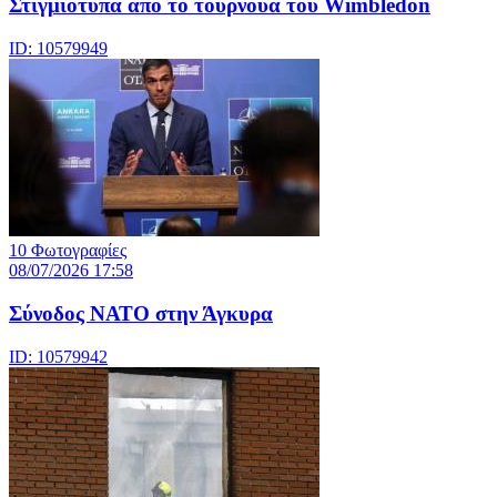
Στιγμιότυπα από το τουρνουά του Wimbledon
ID: 10579949
10 Φωτογραφίες
08/07/2026 17:58
Σύνοδος ΝΑΤΟ στην Άγκυρα
ID: 10579942