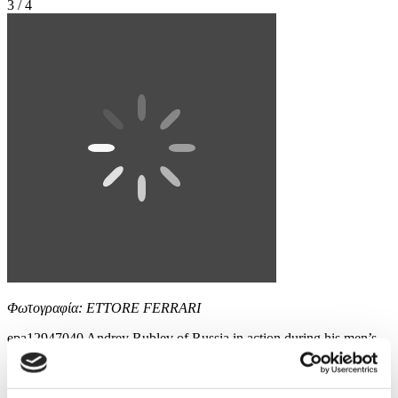
3 / 4
Φωτογραφία: ETTORE FERRARI
epa12947040 Andrey Rublev of Russia in action during his men’s
singles round of 32 match against Alejandro Davidovich Fokina of
Spain at the Italian Open tennis tournament in Rome, Italy, 11 May
2026. EPA/ETTORE FERRARI