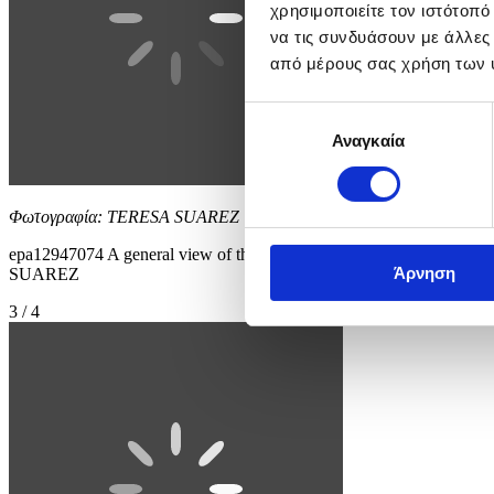
χρησιμοποιείτε τον ιστότοπ
να τις συνδυάσουν με άλλες
από μέρους σας χρήση των 
Επιλογή
Αναγκαία
συγκατάθεσης
Φωτογραφία: TERESA SUAREZ
epa12947074 A general view of the Palais des Festivals one day befo
Άρνηση
SUAREZ
3 / 4