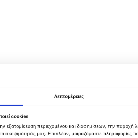
h edition of the Cannes Film Festival in Cannes, France, 11 May 202
Λεπτομέρειες
οιεί cookies
την εξατομίκευση περιεχομένου και διαφημίσεων, την παροχή 
 επισκεψιμότητάς μας. Επιπλέον, μοιραζόμαστε πληροφορίες π