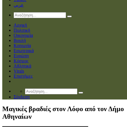
عربي
Αρχική
Πολιτική
Οικονομία
Βουλή
Κοινωνία
Εσωτερικά
Ευρώπη
Κόσμος
Αθλητικά
Virals
Επιστήμες
Σύνδεση
Μαγικές βραδιές στον Λόφο από τον Δήμο
Αθηναίων