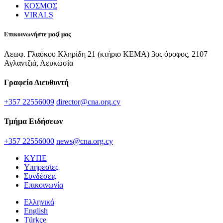
ΚΟΣΜΟΣ
VIRALS
Επικοινωνήστε μαζί μας
Λεωφ. Γλαύκου Κληρίδη 21 (κτήριο ΚΕΜΑ) 3ος όροφος, 2107
Αγλαντζιά, Λευκωσία
Γραφείο Διευθυντή
+357 22556009
director@cna.org.cy
Τμήμα Ειδήσεων
+357 22556000
news@cna.org.cy
ΚΥΠΕ
Υπηρεσίες
Συνδέσεις
Επικοινωνία
Ελληνικά
English
Türkçe