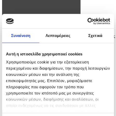
Φωτογραφία: Vangelis Patsialos
(Ξένη Δημοσίευση) Το Δημοτικό Θέατρο Λυκαβηττού επιστρέφει
Συναίνεση
Λεπτομέρειες
Σχετικά
δυναμικά και το καλοκαίρι του 2026, μετατρέποντας την κορυφή της
Αθήνας σε έναν ζωντανό πυρήνα πολιτισμού. Από τα μέσα Μαΐου
έως και τα τέλη Ιουλίου, ένα πολυσυλλεκτικό πρόγραμμα
εκδηλώσεων φέρνει στον λόφο συναυλίες και θεατρικές
Αυτή η ιστοσελίδα χρησιμοποιεί cookies
παραστάσεις, συνδέοντας διαφορετικά καλλιτεχνικά είδη σε ένα
μοναδικό...
Χρησιμοποιούμε cookie για την εξατομίκευση
4 / 4
περιεχομένου και διαφημίσεων, την παροχή λειτουργιών
κοινωνικών μέσων και την ανάλυση της
επισκεψιμότητάς μας. Επιπλέον, μοιραζόμαστε
πληροφορίες που αφορούν τον τρόπο που
χρησιμοποιείτε τον ιστότοπό μας με συνεργάτες
κοινωνικών μέσων, διαφήμισης και αναλύσεων, οι
ΦΩΤΟ
οποίοι ενδεχομένως να τις συνδυάσουν με άλλες
πληροφορίες που τους έχετε παραχωρήσει ή τις οποίες