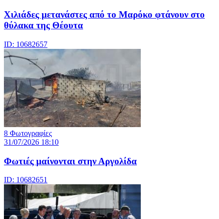
Χιλιάδες μετανάστες από το Μαρόκο φτάνουν στο
θύλακα της Θέουτα
ID: 10682657
8 Φωτογραφίες
31/07/2026 18:10
Φωτιές μαίνονται στην Αργολίδα
ID: 10682651