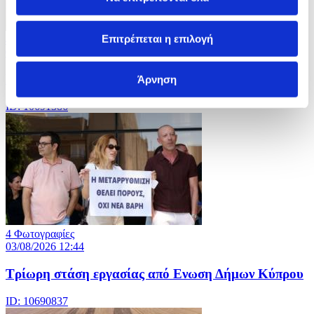
Επιτρέπεται η επιλογή
4 Φωτογραφίες
03/08/2026 15:41
Πυρκαγιές στην πολιτεία Ουάσιγκτον των ΗΠΑ
Άρνηση
ID: 10691386
4 Φωτογραφίες
03/08/2026 12:44
Τρίωρη στάση εργασίας από Ενωση Δήμων Κύπρου
ID: 10690837