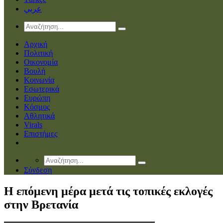
عربي
Αρχική
Πολιτική
Οικονομία
Βουλή
Κοινωνία
Εσωτερικά
Ευρώπη
Κόσμος
Αθλητικά
Virals
Επιστήμες
Σύνδεση
Η επόμενη μέρα μετά τις τοπικές εκλογές
στην Βρετανία