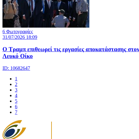
6 Φωτογραφίες
31/07/2026 18:09
Ο Τραμπ επιθεωρεί τις εργασίες αποκατάστασης στο
Λευκό Οίκο
ID: 10682647
1
2
3
4
5
6
7