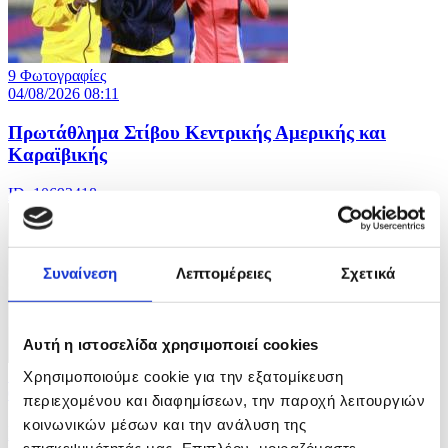
9 Φωτογραφίες
04/08/2026 08:11
Πρωτάθλημα Στίβου Κεντρικής Αμερικής και
Καραϊβικής
ID: 10693418
Συναίνεση
Λεπτομέρειες
Σχετικά
Αυτή η ιστοσελίδα χρησιμοποιεί cookies
10 Φωτογραφίες
Χρησιμοποιούμε cookie για την εξατομίκευση
04/08/2026 08:08
περιεχομένου και διαφημίσεων, την παροχή λειτουργιών
κοινωνικών μέσων και την ανάλυση της
Iσραηλινές επιθέσεις στην πόλη της Γάζας
επισκεψιμότητάς μας. Επιπλέον, μοιραζόμαστε