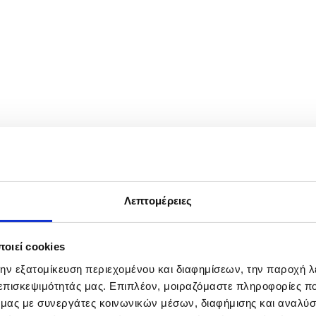
ster's official residence at 10 Downing Street in London, Britain, 11 M
 he tries to withstands a leadership challenge and announce changes, incl
Λεπτομέρειες
οιεί cookies
την εξατομίκευση περιεχομένου και διαφημίσεων, την παροχή 
 επισκεψιμότητάς μας. Επιπλέον, μοιραζόμαστε πληροφορίες π
ό μας με συνεργάτες κοινωνικών μέσων, διαφήμισης και αναλύσ