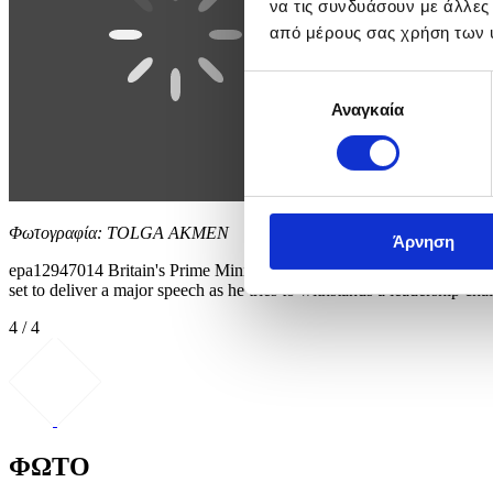
να τις συνδυάσουν με άλλες
από μέρους σας χρήση των 
Επιλογή
Αναγκαία
συγκατάθεσης
Φωτογραφία: TOLGA AKMEN
Άρνηση
epa12947014 Britain's Prime Minister's official residence at 10 Downi
set to deliver a major speech as he tries to withstands a leadership ch
4 / 4
ΦΩΤΟ