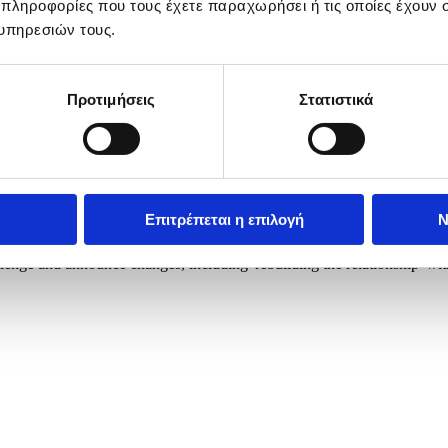
 πληροφορίες που τους έχετε παραχωρήσει ή τις οποίες έχουν σ
υπηρεσιών τους.
Προτιμήσεις
Στατιστικά
Επιτρέπεται η επιλογή
Ν
ng Street in London, Britain, 11 May 2026. Following disappointing loca
allenge and announce changes, including 'rebuilding the relationship' with