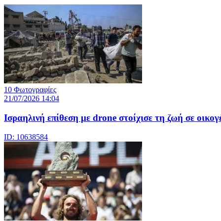
10 Φωτογραφίες
21/07/2026 14:04
Iσραηλινή επίθεση με drone στοίχισε τη ζωή σε οικο
ID: 10638584