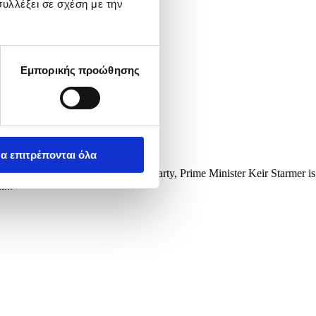
υλλέξει σε σχέση με την
Εμπορικής προώθησης
α επιτρέπονται όλα
l election results for the Labour Party, Prime Minister Keir Starmer is
...