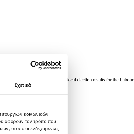
ay 2026. Following disappointing local election results for the Labour
uding...
Σχετικά
λειτουργιών κοινωνικών
ου αφορούν τον τρόπο που
εων, οι οποίοι ενδεχομένως