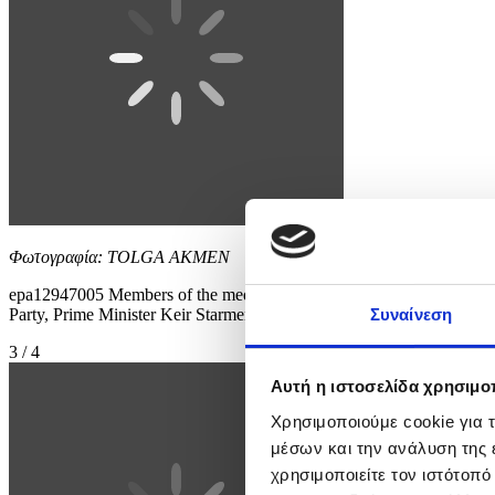
Φωτογραφία: TOLGA AKMEN
epa12947005 Members of the media report outside Britain's Prime Mini
Party, Prime Minister Keir Starmer is set to deliver a major speech as
Συναίνεση
3 / 4
Αυτή η ιστοσελίδα χρησιμοπ
Χρησιμοποιούμε cookie για 
μέσων και την ανάλυση της
χρησιμοποιείτε τον ιστότοπ