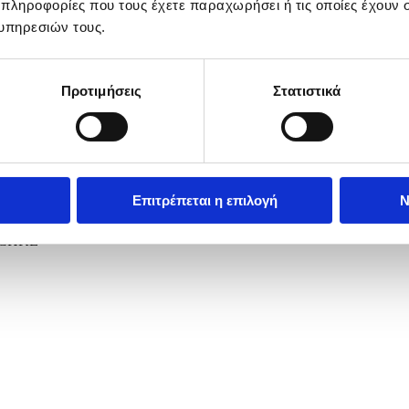
 πληροφορίες που τους έχετε παραχωρήσει ή τις οποίες έχουν σ
υπηρεσιών τους.
Προτιμήσεις
Στατιστικά
Επιτρέπεται η επιλογή
Ν
e dress rehearsals for the first semi-final of the 70th Eurovision So
NSCHKE