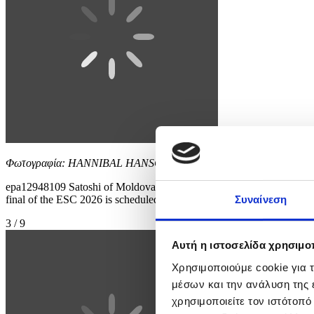
Φωτογραφία: HANNIBAL HANSCHKE
epa12948109 Satoshi of Moldova performs the song 'Viva, Moldova!' du
final of the ESC 2026 is scheduled for 12 May. EPA/HANNIBA
Συναίνεση
3 / 9
Αυτή η ιστοσελίδα χρησιμοπ
Χρησιμοποιούμε cookie για 
μέσων και την ανάλυση της
χρησιμοποιείτε τον ιστότοπ