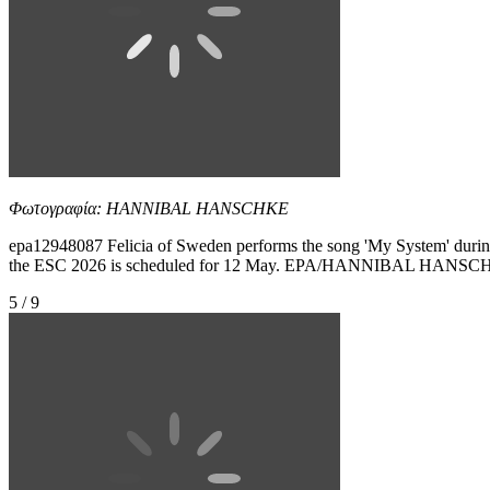
Φωτογραφία: HANNIBAL HANSCHKE
epa12948087 Felicia of Sweden performs the song 'My System' during th
the ESC 2026 is scheduled for 12 May. EPA/HANNIBAL HANS
5 / 9