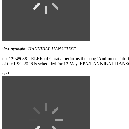
Φωτογραφία: HANNIBAL HANSCHKE
epa12948088 LELEK of Croatia performs the song 'Andromeda' during th
of the ESC 2026 is scheduled for 12 May. EPA/HANNIBAL HA
6 / 9