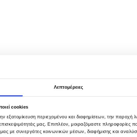
ring the dress rehearsals for the first semi-final of the 70th Eurovis
L HANSCHKE
Λεπτομέρειες
οιεί cookies
την εξατομίκευση περιεχομένου και διαφημίσεων, την παροχή 
 επισκεψιμότητάς μας. Επιπλέον, μοιραζόμαστε πληροφορίες π
ό μας με συνεργάτες κοινωνικών μέσων, διαφήμισης και αναλύσ