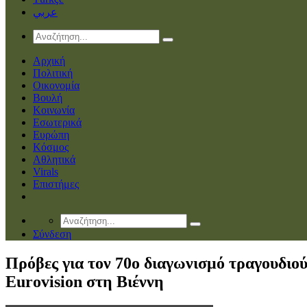
عربي
Αρχική
Πολιτική
Οικονομία
Βουλή
Κοινωνία
Εσωτερικά
Ευρώπη
Κόσμος
Αθλητικά
Virals
Επιστήμες
Σύνδεση
Πρόβες για τον 70ο διαγωνισμό τραγουδιο
Eurovision στη Βιέννη