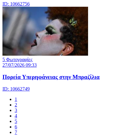
ID: 10662756
5 Φωτογραφίες
27/07/2026 09:33
Πορεία Υπερηφάνειας στην Μπραζίλια
ID: 10662749
1
2
3
4
5
6
7