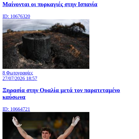
Μαίνονται οι πυρκαγιές στην Ισπανία
ID: 10676320
8 Φωτογραφίες
27/07/2026 18:57
Ξηρασία στην Ουαλία μετά τον παρατεταμένο
καύσωνα
ID: 10664721