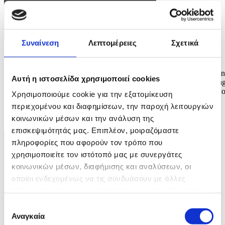
Συναίνεση
Λεπτομέρειες
Σχετικά
Φωτογραφία: HANNIBAL HANSCHKE
epa12948084 Felicia of Sweden performs the song 'My System' duri
Αυτή η ιστοσελίδα χρησιμοποιεί cookies
the dress rehearsals for the first semi-final of the 70th Eurovision Son
Contest (ESC) in Vienna, Austria, 11 May 2026. The first semi-final o
Χρησιμοποιούμε cookie για την εξατομίκευση
the ESC 2026 is scheduled for 12 May. EPA/HANNIBAL
περιεχομένου και διαφημίσεων, την παροχή λειτουργιών
HANSCHKE
κοινωνικών μέσων και την ανάλυση της
8 / 9
επισκεψιμότητάς μας. Επιπλέον, μοιραζόμαστε
πληροφορίες που αφορούν τον τρόπο που
χρησιμοποιείτε τον ιστότοπό μας με συνεργάτες
κοινωνικών μέσων, διαφήμισης και αναλύσεων, οι
οποίοι ενδεχομένως να τις συνδυάσουν με άλλες
πληροφορίες που τους έχετε παραχωρήσει ή τις οποίες
έχουν συλλέξει σε σχέση με την από μέρους σας χρήση
Επιλογή
των υπηρεσιών τους.
Αναγκαία
συγκατάθεσης