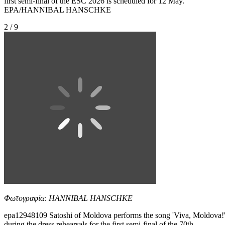
first semi-final of the ESC 2026 is scheduled for 12 May.
EPA/HANNIBAL HANSCHKE
2 / 9
Φωτογραφία: HANNIBAL HANSCHKE
epa12948109 Satoshi of Moldova performs the song 'Viva, Moldova!
during the dress rehearsals for the first semi-final of the 70th