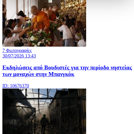
7 Φωτογραφίες
30/07/2026 13:43
Εκδηλώσεις από Βουδιστές για την περίοδο νηστείας
των μοναχών στην Μπανγκόκ
ID: 10676370