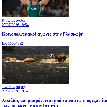
8 Φωτογραφίες
27/07/2026 18:54
Κοινοπολιτειακοί αγώνες στην Γλασκώβη
ID: 10664692
7 Φωτογραφίες
27/07/2026 18:52
Χιλιάδες απομακρύνονται από τα σπίτια τους εξαιτία
των πυρκαγιών στην Ισπανία