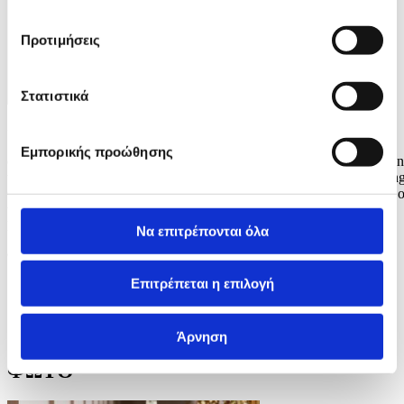
Προτιμήσεις
Στατιστικά
Φωτογραφία: HANNIBAL HANSCHKE
Εμπορικής προώθησης
epa12948083 Felicia of Sweden performs the song 'My System' duri
the dress rehearsals for the first semi-final of the 70th Eurovision Son
Contest (ESC) in Vienna, Austria, 11 May 2026. The first semi-final o
the ESC 2026 is scheduled for 12 May. EPA/HANNIBAL
HANSCHKE
Να επιτρέπονται όλα
9 / 9
Επιτρέπεται η επιλογή
Άρνηση
ΦΩΤΟ