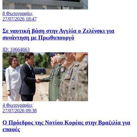
8 Φωτογραφίες
27/07/2026 18:47
Σε ναυτική βάση στην Αγγλία ο Ζελένσκι για
συνάντηση με Πρωθυπουργό
ID: 10664663
4 Φωτογραφίες
27/07/2026 09:38
Ο Πρόεδρος της Νοτίου Κορέας στην Βραζιλία για
επαφές