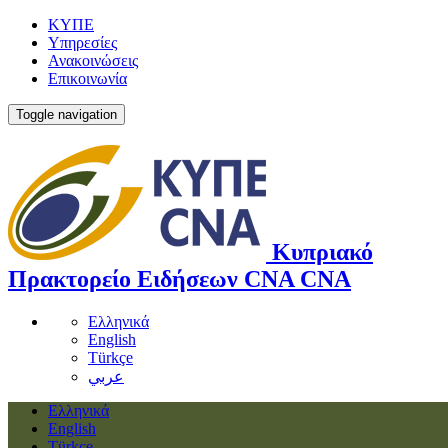
ΚΥΠΕ
Υπηρεσίες
Ανακοινώσεις
Επικοινωνία
Toggle navigation
Κυπριακό
Πρακτορείο Ειδήσεων
CNA
CNA
Ελληνικά
English
Türkçe
عربي
Ελληνικά
English
Türkçe