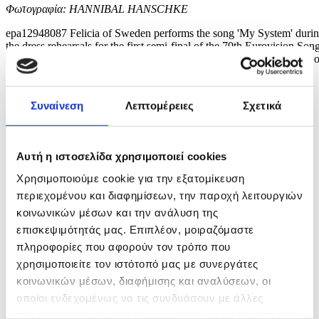
Φωτογραφία: HANNIBAL HANSCHKE
epa12948087 Felicia of Sweden performs the song 'My System' duri
the dress rehearsals for the first semi-final of the 70th Eurovision Son
Contest (ESC) in Vienna, Austria, 11 May 2026. The first semi-final o
the ESC 2026 is scheduled for 12 May. EPA/HANNIBAL
HANSCHKE
Συναίνεση
Λεπτομέρειες
Σχετικά
5 / 9
Αυτή η ιστοσελίδα χρησιμοποιεί cookies
Χρησιμοποιούμε cookie για την εξατομίκευση
περιεχομένου και διαφημίσεων, την παροχή λειτουργιών
κοινωνικών μέσων και την ανάλυση της
επισκεψιμότητάς μας. Επιπλέον, μοιραζόμαστε
πληροφορίες που αφορούν τον τρόπο που
χρησιμοποιείτε τον ιστότοπό μας με συνεργάτες
κοινωνικών μέσων, διαφήμισης και αναλύσεων, οι
οποίοι ενδεχομένως να τις συνδυάσουν με άλλες
πληροφορίες που τους έχετε παραχωρήσει ή τις οποίες