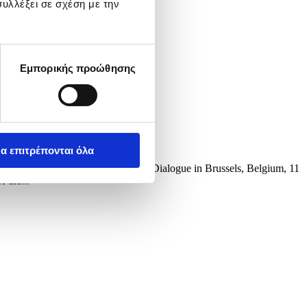
υλλέξει σε σχέση με την
Εμπορικής προώθησης
α επιτρέπονται όλα
 first EU-Syria High-level Political Dialogue in Brussels, Belgium, 11
 the...