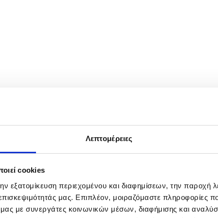
isis Management Hadja Lahbib, Minister for Foreign Affairs and Expat
airs, Kaja Kallas and EU Commissioner for Mediterranean Dubravka Suic
Λεπτομέρειες
οιεί cookies
την εξατομίκευση περιεχομένου και διαφημίσεων, την παροχή 
 επισκεψιμότητάς μας. Επιπλέον, μοιραζόμαστε πληροφορίες π
ό μας με συνεργάτες κοινωνικών μέσων, διαφήμισης και αναλύσ