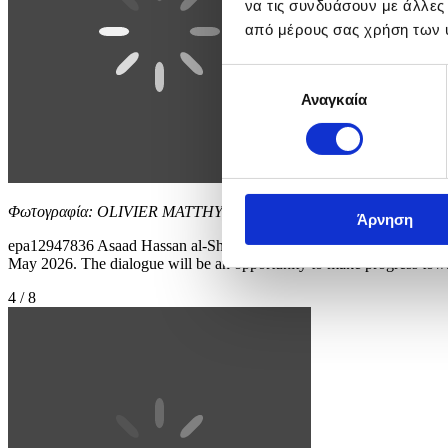
να τις συνδυάσουν με άλλες
από μέρους σας χρήση των 
Επιλογή
Αναγκαία
συγκατάθεσης
Φωτογραφία: OLIVIER MATTHYS
Άρνηση
epa12947836 Asaad Hassan al-Shaibani (C), Minister for Foreign Affair
May 2026. The dialogue will be an opportunity to make progress towar
4 / 8