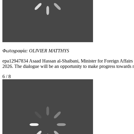
Φωτογραφία: OLIVIER MATTHYS
epa12947834 Asaad Hassan al-Shaibani, Minister for Foreign Affairs an
2026. The dialogue will be an opportunity to make progress towards no
6 / 8