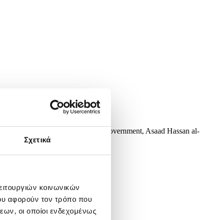
riates of the Syrian transitional government, Asaad Hassan al-
a, at the first EU-Syria...
Σχετικά
λειτουργιών κοινωνικών
ου αφορούν τον τρόπο που
εων, οι οποίοι ενδεχομένως