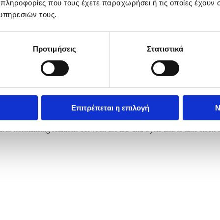
 πληροφορίες που τους έχετε παραχωρήσει ή τις οποίες έχουν σ
υπηρεσιών τους.
Προτιμήσεις
Στατιστικά
Επιτρέπεται η επιλογή
Ν
s and Expatriates of the Syrian transitional government, arrives at the
ds normalising relations between the EU and Syria and to take stock of