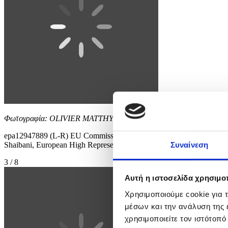
Φωτογραφία: OLIVIER MATTHYS
epa12947889 (L-R) EU Commissioner for Equality Preparedness and Cr
Shaibani, European High Representative of the Union for Foreign Aff
Συναίνεση
3 / 8
Αυτή η ιστοσελίδα χρησιμοπ
Χρησιμοποιούμε cookie για 
μέσων και την ανάλυση της
χρησιμοποιείτε τον ιστότοπ