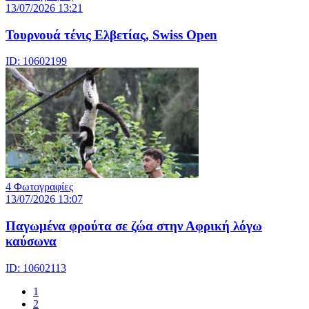
13/07/2026 13:21
Τουρνουά τένις Ελβετίας, Swiss Open
ID: 10602199
4 Φωτογραφίες
13/07/2026 13:07
Παγωμένα φρούτα σε ζώα στην Αφρική λόγω
καύσωνα
ID: 10602113
1
2