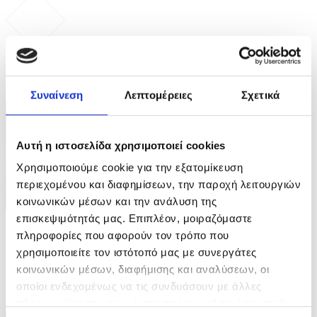
ΦΩΤΟ
Συναίνεση
Λεπτομέρειες
Σχετικά
Αυτή η ιστοσελίδα χρησιμοποιεί cookies
Χρησιμοποιούμε cookie για την εξατομίκευση
περιεχομένου και διαφημίσεων, την παροχή λειτουργιών
κοινωνικών μέσων και την ανάλυση της
επισκεψιμότητάς μας. Επιπλέον, μοιραζόμαστε
10 Φωτογραφίες
21/07/2026 14:04
πληροφορίες που αφορούν τον τρόπο που
χρησιμοποιείτε τον ιστότοπό μας με συνεργάτες
Iσραηλινή επίθεση με drone στοίχισε τη ζωή σε
κοινωνικών μέσων, διαφήμισης και αναλύσεων, οι
οικογένεια έξι ανθρώπων στη Γάζα
οποίοι ενδεχομένως να τις συνδυάσουν με άλλες
πληροφορίες που τους έχετε παραχωρήσει ή τις οποίες
ID: 10638584