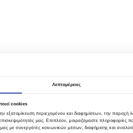
ύει τον Πρόεδρο της Κυπριακής Δημοκρατίας Νίκο Χριστοδουλίδη
Λεπτομέρειες
ας της Βουλής, Αθήνα, Πέμπτη 14 Μαΐου 2026. ΑΠΕ-ΜΠΕ/ΓΡΑ
οιεί cookies
την εξατομίκευση περιεχομένου και διαφημίσεων, την παροχή 
 επισκεψιμότητάς μας. Επιπλέον, μοιραζόμαστε πληροφορίες π
ό μας με συνεργάτες κοινωνικών μέσων, διαφήμισης και αναλύσ