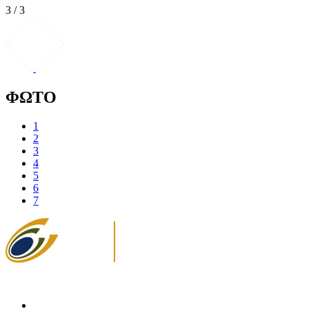
3 / 3
ΦΩΤΟ
1
2
3
4
5
6
7