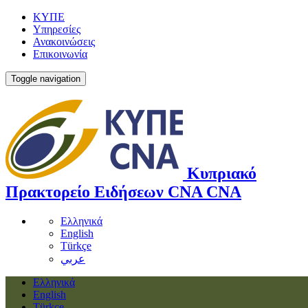
ΚΥΠΕ
Υπηρεσίες
Ανακοινώσεις
Επικοινωνία
Toggle navigation
Κυπριακό
Πρακτορείο Ειδήσεων
CNA
CNA
Ελληνικά
English
Türkçe
عربي
Ελληνικά
English
Türkçe