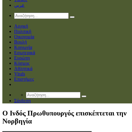
عربي
Αρχική
Πολιτική
Οικονομία
Βουλή
Κοινωνία
Εσωτερικά
Ευρώπη
Κόσμος
Αθλητικά
Virals
Επιστήμες
Σύνδεση
Ο Ινδός Πρωθυπουργός επισκέπτεται την
Νορβηγία