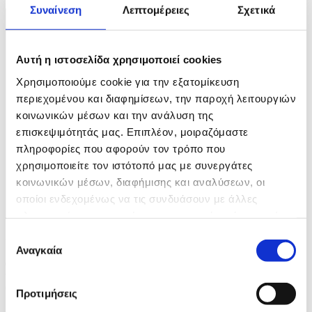
1 / 3
Συναίνεση
Λεπτομέρειες
Σχετικά
Αυτή η ιστοσελίδα χρησιμοποιεί cookies
Χρησιμοποιούμε cookie για την εξατομίκευση
περιεχομένου και διαφημίσεων, την παροχή λειτουργιών
κοινωνικών μέσων και την ανάλυση της
επισκεψιμότητάς μας. Επιπλέον, μοιραζόμαστε
πληροφορίες που αφορούν τον τρόπο που
χρησιμοποιείτε τον ιστότοπό μας με συνεργάτες
κοινωνικών μέσων, διαφήμισης και αναλύσεων, οι
οποίοι ενδεχομένως να τις συνδυάσουν με άλλες
πληροφορίες που τους έχετε παραχωρήσει ή τις οποίες
έχουν συλλέξει σε σχέση με την από μέρους σας χρήση
Επιλογή
Φωτογραφία: Stian Lysberg Solum / POOL
των υπηρεσιών τους.
Αναγκαία
συγκατάθεσης
epa12969875 Norwegian Prime Minister Jonas Gahr Store (C)
welcomes Indian Prime Minister Narendra Modi (R) at Oslo
Gardermoen Airport, Norway, 18 May 2026. EPA/Stian Lysberg
Προτιμήσεις
Solum / POOL NORWAY OUT