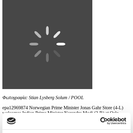
Φωτογραφία: Stian Lysberg Solum / POOL
epa12969874 Norwegian Prime Minister Jonas Gahr Store (4-L)
welcomes Indian Prime Minister Narendra Modi (2-R) at Oslo
Gardermoen Airport, Norway, 18 May 2026. EPA/Stian Lysberg
Solum / POOL NORWAY OUT