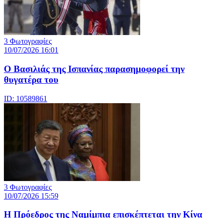
3 Φωτογραφίες
10/07/2026 16:01
Ο Βασιλιάς της Ισπανίας παρασημοφορεί την
θυγατέρα του
ID: 10589861
3 Φωτογραφίες
10/07/2026 15:59
Η Πρόεδρος της Ναμίμπια επισκέπτεται την Κίνα