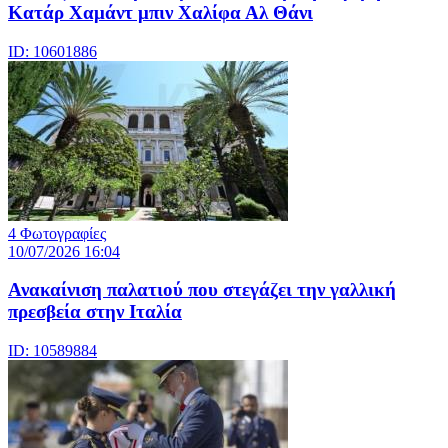
Κατάρ Χαμάντ μπιν Χαλίφα Αλ Θάνι
ID: 10601886
4 Φωτογραφίες
10/07/2026 16:04
Ανακαίνιση παλατιού που στεγάζει την γαλλική
πρεσβεία στην Ιταλία
ID: 10589884