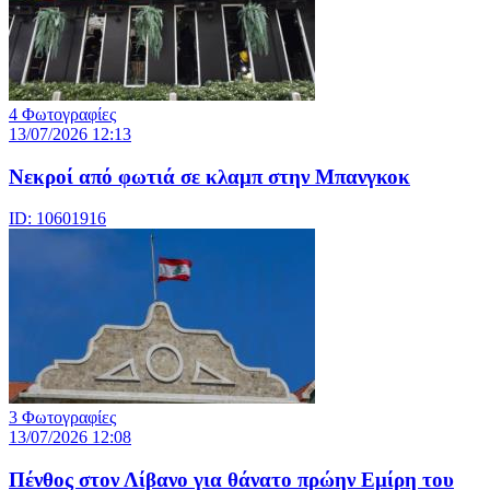
4 Φωτογραφίες
13/07/2026 12:13
Νεκροί από φωτιά σε κλαμπ στην Μπανγκοκ
ID: 10601916
3 Φωτογραφίες
13/07/2026 12:08
Πένθος στον Λίβανο για θάνατο πρώην Εμίρη του