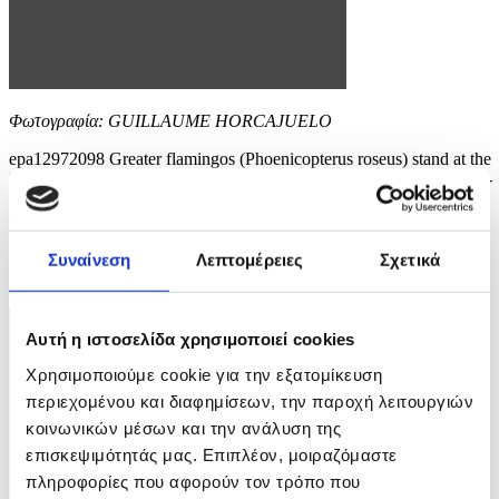
Φωτογραφία: GUILLAUME HORCAJUELO
epa12972098 Greater flamingos (Phoenicopterus roseus) stand at the
Pont de Gau Ornithological Park in the Camargue area, near Saintes-
Maries-de-la-Mer, France, 18 May 2026. The park is known for
allowing visitors to observe flamingos and other bird species in their
natural habitat. The Camargue, already recognized as a UNESCO
Biosphere Reserve, is the...
Συναίνεση
Λεπτομέρειες
Σχετικά
6 / 8
Αυτή η ιστοσελίδα χρησιμοποιεί cookies
Χρησιμοποιούμε cookie για την εξατομίκευση
περιεχομένου και διαφημίσεων, την παροχή λειτουργιών
κοινωνικών μέσων και την ανάλυση της
επισκεψιμότητάς μας. Επιπλέον, μοιραζόμαστε
πληροφορίες που αφορούν τον τρόπο που