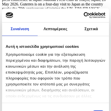
May 2026. Guterres is on a four-day visit to Japan as the country
marks the 70th anniversary of joining the UN. EPA/FRANCK
ROBICHON
3 / 7
Συναίνεση
Λεπτομέρειες
Σχετικά
Αυτή η ιστοσελίδα χρησιμοποιεί cookies
Χρησιμοποιούμε cookie για την εξατομίκευση
περιεχομένου και διαφημίσεων, την παροχή λειτουργιών
κοινωνικών μέσων και την ανάλυση της
επισκεψιμότητάς μας. Επιπλέον, μοιραζόμαστε
πληροφορίες που αφορούν τον τρόπο που
χρησιμοποιείτε τον ιστότοπό μας με συνεργάτες
κοινωνικών μέσων, διαφήμισης και αναλύσεων, οι
οποίοι ενδεχομένως να τις συνδυάσουν με άλλες
πληροφορίες που τους έχετε παραχωρήσει ή τις οποίες
Φωτογραφία: FRANCK ROBICHON
έχουν συλλέξει σε σχέση με την από μέρους σας χρήση
Επιλογή