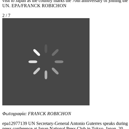
visit to Japan as the country marks the 70th anniversary of joining the
UN. EPA/FRANCK ROBICHON
2 / 7
Φωτογραφία: FRANCK ROBICHON
epa12977139 UN Secretary-General Antonio Guterres speaks during
press conference at Japan National Press Club in Tokyo, Japan, 20