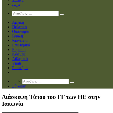
عربي
Αρχική
Πολιτική
Οικονομία
Βουλή
Κοινωνία
Εσωτερικά
Ευρώπη
Κόσμος
Αθλητικά
Virals
Επιστήμες
Σύνδεση
Διάσκεψη Τύπου του ΓΓ των ΗΕ στην
Ιαπωνία