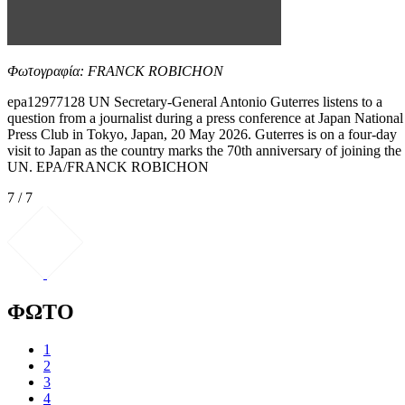
Φωτογραφία: FRANCK ROBICHON
epa12977128 UN Secretary-General Antonio Guterres listens to a
question from a journalist during a press conference at Japan National
Press Club in Tokyo, Japan, 20 May 2026. Guterres is on a four-day
visit to Japan as the country marks the 70th anniversary of joining the
UN. EPA/FRANCK ROBICHON
7 / 7
ΦΩΤΟ
1
2
3
4