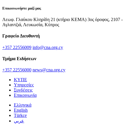
Επικοινωνήστε μαζί μας
Λεωφ. Γλαύκου Κληρίδη 21 (κτήριο ΚΕΜΑ) 3ος όροφος, 2107 -
Αγλαντζιά, Λευκωσία, Κύπρος
Γραφείο Διευθυντή
+357 22556009
info@cna.org.cy
Τμήμα Ειδήσεων
+357 22556000
news@cna.org.cy
ΚΥΠΕ
Υπηρεσίες
Συνδέσεις
Επικοινωνία
Ελληνικά
English
Türkçe
عربي