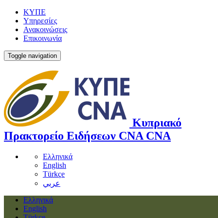
ΚΥΠΕ
Υπηρεσίες
Ανακοινώσεις
Επικοινωνία
Toggle navigation
Κυπριακό
Πρακτορείο Ειδήσεων
CNA
CNA
Ελληνικά
English
Türkçe
عربي
Ελληνικά
English
Türkçe