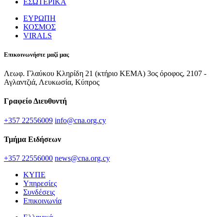
ΕΣΩΤΕΡΙΚΑ
ΕΥΡΩΠΗ
ΚΟΣΜΟΣ
VIRALS
Επικοινωνήστε μαζί μας
Λεωφ. Γλαύκου Κληρίδη 21 (κτήριο ΚΕΜΑ) 3ος όροφος, 2107 -
Αγλαντζιά, Λευκωσία, Κύπρος
Γραφείο Διευθυντή
+357 22556009
info@cna.org.cy
Τμήμα Ειδήσεων
+357 22556000
news@cna.org.cy
ΚΥΠΕ
Υπηρεσίες
Συνδέσεις
Επικοινωνία