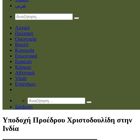
عربي
Αρχική
Πολιτική
Οικονομία
Βουλή
Κοινωνία
Εσωτερικά
Ευρώπη
Κόσμος
Αθλητικά
Virals
Επιστήμες
Σύνδεση
Υποδοχή Προέδρου Χριστοδουλίδη στην
Ινδία