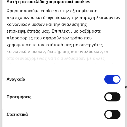
Αυτή η ιστοσελίδα χρησιμοποιεί cookies
Χρησιμοποιούμε cookie για την εξατομίκευση
περιεχομένου και διαφημίσεων, την παροχή λειτουργιών
κοινωνικών μέσων και την ανάλυση της
επισκεψιμότητάς μας. Επιπλέον, μοιραζόμαστε
πληροφορίες που αφορούν τον τρόπο που
χρησιμοποιείτε τον ιστότοπό μας με συνεργάτες
κοινωνικών μέσων, διαφήμισης και αναλύσεων, οι
οποίοι ενδεχομένως να τις συνδυάσουν με άλλες
πληροφορίες που τους έχετε παραχωρήσει ή τις οποίες
έχουν συλλέξει σε σχέση με την από μέρους σας χρήση
Επιλογή
των υπηρεσιών τους.
Αναγκαία
συγκατάθεσης
Ινδική παραδοσιακή τελετή υποδοχής στον Πρόεδρο της Δημοκρατία
Νίκο Χριστοδουλίδη στην πόλη Μουμπάι της Ινδίας, Τετάρτη 20
Προτιμήσεις
Μαΐου 2026. ΚΥΠΕ/ΚΑΤΙΑ ΧΡΙΣΤΟΔΟΥΛΟΥ
3 / 5
Στατιστικά