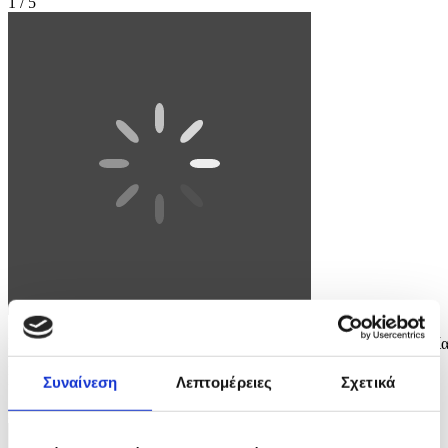
1 / 5
Ινδική παραδοσιακή τελετή υποδοχής στον Πρόεδρο της Δημοκρατία
Νίκο Χριστοδουλίδη στην πόλη Μουμπάι της Ινδίας, Τετάρτη 20
Μαΐου 2026. ΚΥΠΕ/ΚΑΤΙΑ ΧΡΙΣΤΟΔΟΥΛΟΥ
Συναίνεση
Λεπτομέρειες
Σχετικά
2 / 5