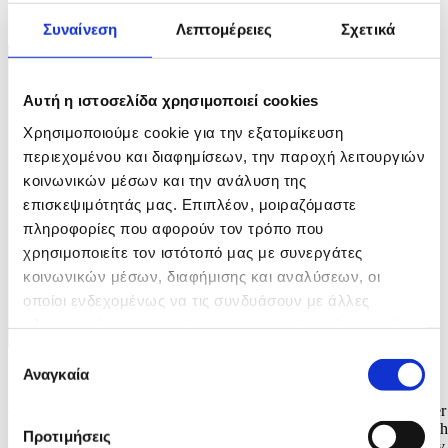
2026. EPA/ROBIN VAN LONKHUIJSEN
Συναίνεση
Λεπτομέρειες
Σχετικά
2 / 5
Αυτή η ιστοσελίδα χρησιμοποιεί cookies
Χρησιμοποιούμε cookie για την εξατομίκευση
περιεχομένου και διαφημίσεων, την παροχή λειτουργιών
κοινωνικών μέσων και την ανάλυση της
επισκεψιμότητάς μας. Επιπλέον, μοιραζόμαστε
πληροφορίες που αφορούν τον τρόπο που
χρησιμοποιείτε τον ιστότοπό μας με συνεργάτες
κοινωνικών μέσων, διαφήμισης και αναλύσεων, οι
οποίοι ενδεχομένως να τις συνδυάσουν με άλλες
πληροφορίες που τους έχετε παραχωρήσει ή τις οποίες
έχουν συλλέξει σε σχέση με την από μέρους σας χρήση
Επιλογή
των υπηρεσιών τους.
Αναγκαία
Φωτογραφία: REMKO DE WAAL
συγκατάθεσης
epa12981001 Dutch Queen Maxima (L) and King Willem-Alexander
(R) pose during the traditional royal family photo session in the Dutch
Προτιμήσεις
Garden in Clingendael Park in The Hague, The Netherlands, 21 May