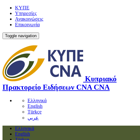
ΚΥΠΕ
Υπηρεσίες
Ανακοινώσεις
Επικοινωνία
Toggle navigation
Κυπριακό
Πρακτορείο Ειδήσεων
CNA
CNA
Ελληνικά
English
Türkçe
عربي
Ελληνικά
English
Türkçe