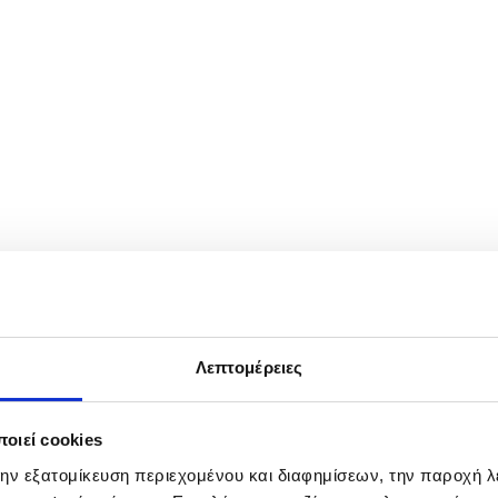
int to Jaume Munar of Spain, during their quarter-final match, at th
Λεπτομέρειες
οιεί cookies
την εξατομίκευση περιεχομένου και διαφημίσεων, την παροχή 