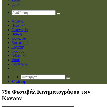
عربي
Αρχική
Πολιτική
Οικονομία
Βουλή
Κοινωνία
Εσωτερικά
Ευρώπη
Κόσμος
Αθλητικά
Virals
Επιστήμες
Σύνδεση
79ο Φεστιβάλ Κινηματογράφου των
Καννών