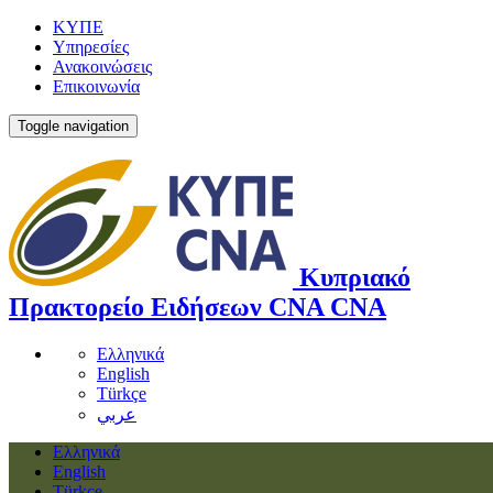
ΚΥΠΕ
Υπηρεσίες
Ανακοινώσεις
Επικοινωνία
Toggle navigation
Κυπριακό
Πρακτορείο Ειδήσεων
CNA
CNA
Ελληνικά
English
Türkçe
عربي
Ελληνικά
English
Türkçe