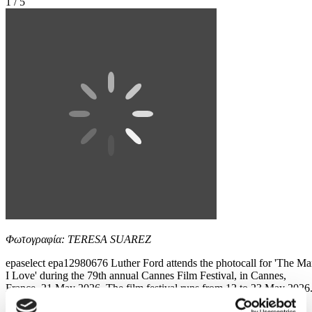
1 / 5
Φωτογραφία: TERESA SUAREZ
epaselect epa12980676 Luther Ford attends the photocall for 'The M
I Love' during the 79th annual Cannes Film Festival, in Cannes,
France, 21 May 2026. The film festival runs from 12 to 23 May 2026
EPA/TERESA SUAREZ