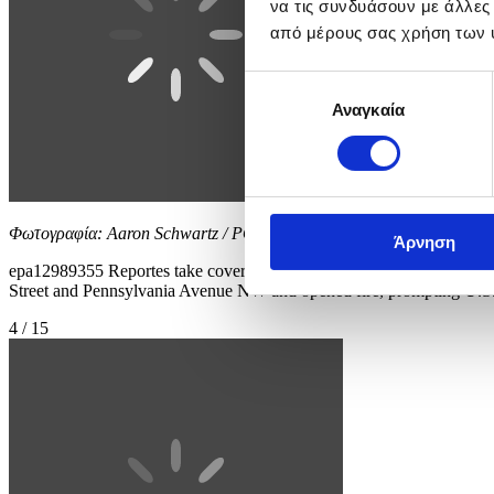
να τις συνδυάσουν με άλλες
από μέρους σας χρήση των 
Επιλογή
Αναγκαία
συγκατάθεσης
Φωτογραφία: Aaron Schwartz / POOL
Άρνηση
epa12989355 Reportes take cover following reports of gunfire near
Street and Pennsylvania Avenue NW and opened fire, prompting U.S. Sec
4 / 15