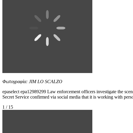
Φωτογραφία: JIM LO SCALZO
epaselect epa12989299 Law enforcement officers investigate the sc
Secret Service confirmed via social media that it is working with person
1 / 15