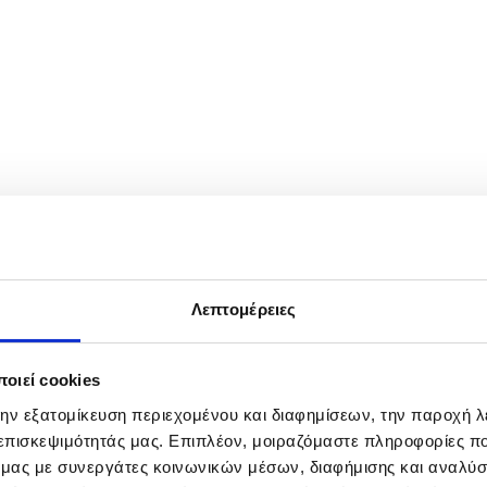
 a shooting near the White House complex following reports of gunfir
ing with personnel on the ground to corroborate reports of shots fired
Λεπτομέρειες
οιεί cookies
την εξατομίκευση περιεχομένου και διαφημίσεων, την παροχή 
 επισκεψιμότητάς μας. Επιπλέον, μοιραζόμαστε πληροφορίες π
ό μας με συνεργάτες κοινωνικών μέσων, διαφήμισης και αναλύσ