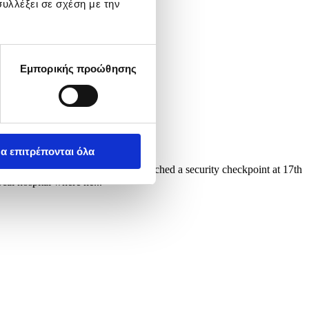
υλλέξει σε σχέση με την
Εμπορικής προώθησης
α επιτρέπονται όλα
pect armed with a handgun approached a security checkpoint at 17th
cal hospital where he...