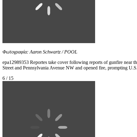
Φωτογραφία: Aaron Schwartz / POOL
epa12989353 Reportes take cover following reports of gunfire near
Street and Pennsylvania Avenue NW and opened fire, prompting U.S. Sec
6 / 15