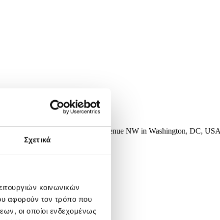
e near 17th Street and Pennsylvania Avenue NW in Washington, DC, USA
. EPA/JIM LO...
Σχετικά
λειτουργιών κοινωνικών
ου αφορούν τον τρόπο που
εων, οι οποίοι ενδεχομένως