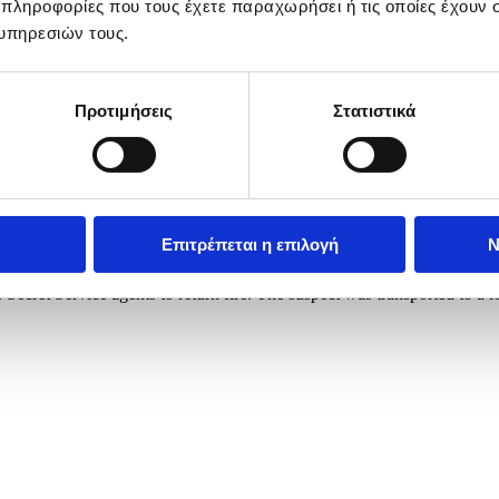
 πληροφορίες που τους έχετε παραχωρήσει ή τις οποίες έχουν σ
υπηρεσιών τους.
Προτιμήσεις
Στατιστικά
Επιτρέπεται η επιλογή
Ν
 the White House complex in Washington, DC, USA, 23 May 2026. A sus
ret Service agents to return fire. The suspect was transported to a lo