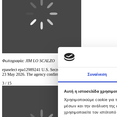
Φωτογραφία: JIM LO SCALZO
epaselect epa12989241 U.S. Secret Service officers on the scene of
23 May 2026. The agency confirmed via social media that it was work
Συναίνεση
3 / 15
Αυτή η ιστοσελίδα χρησιμοπ
Χρησιμοποιούμε cookie για 
μέσων και την ανάλυση της
χρησιμοποιείτε τον ιστότοπ