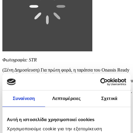
Φωτογραφία: STR
(Ξένη Δημοσίευση) Για πρώτη φορά, η ταράτσα του Onassis Ready
μετατρέπεται σε θερινό σινεμά με θέα την Ακρόπολη και τη
βιομηχανική περιοχή του Ρέντη. Κάτω από τον αθηναϊκό ουρανό, έν
κινηματογραφικό πρόγραμμα αναδεικνύει το πολυσχιδές έργο της
Tilda Swinton, στο πλαίσιο της έκθεσης “Tilda Swinton – Ongoing”.
Κατά τη διάρκεια της έκθεσης της Tilda Swinton,...
Συναίνεση
Λεπτομέρειες
Σχετικά
8 / 12
Αυτή η ιστοσελίδα χρησιμοποιεί cookies
Χρησιμοποιούμε cookie για την εξατομίκευση