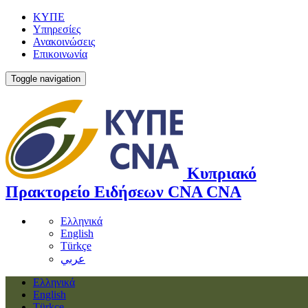
ΚΥΠΕ
Υπηρεσίες
Ανακοινώσεις
Επικοινωνία
Toggle navigation
Κυπριακό
Πρακτορείο Ειδήσεων
CNA
CNA
Ελληνικά
English
Türkçe
عربي
Ελληνικά
English
Türkçe