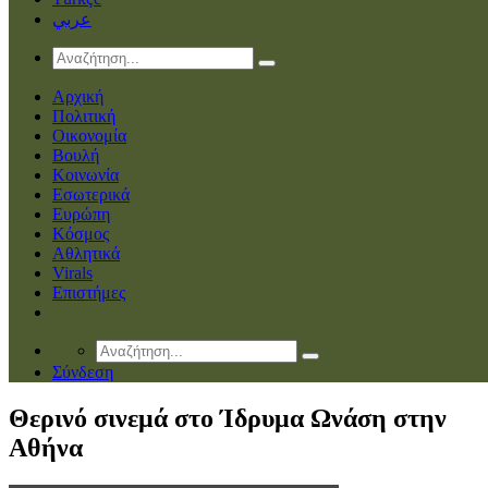
عربي
Αρχική
Πολιτική
Οικονομία
Βουλή
Κοινωνία
Εσωτερικά
Ευρώπη
Κόσμος
Αθλητικά
Virals
Επιστήμες
Σύνδεση
Θερινό σινεμά στο Ίδρυμα Ωνάση στην
Αθήνα