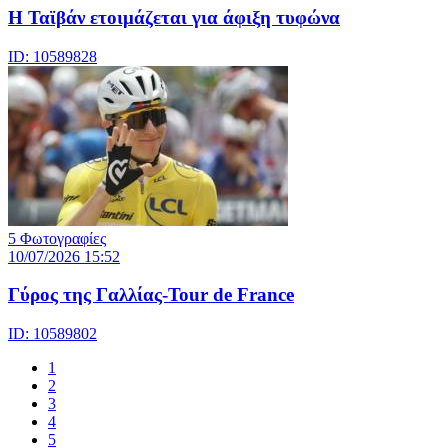
Η Ταϊβάν ετοιμάζεται για άφιξη τυφώνα
ID: 10589828
5 Φωτογραφίες
10/07/2026 15:52
Γύρος της Γαλλίας-Tour de France
ID: 10589802
1
2
3
4
5