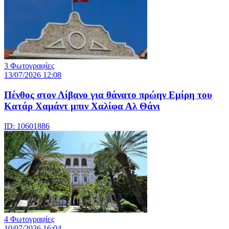
3 Φωτογραφίες
13/07/2026 12:08
Πένθος στον Λίβανο για θάνατο πρώην Εμίρη του
Κατάρ Χαμάντ μπιν Χαλίφα Αλ Θάνι
ID: 10601886
4 Φωτογραφίες
10/07/2026 16:04