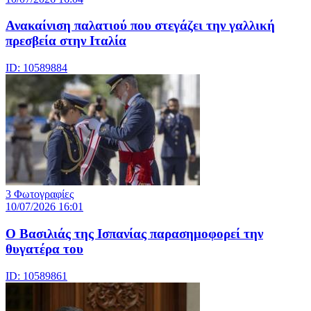
Ανακαίνιση παλατιού που στεγάζει την γαλλική
πρεσβεία στην Ιταλία
ID: 10589884
3 Φωτογραφίες
10/07/2026 16:01
Ο Βασιλιάς της Ισπανίας παρασημοφορεί την
θυγατέρα του
ID: 10589861