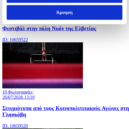
14 Φωτογραφίες
Άρνηση
26/07/2026 13:21
Φεστιβάλ στην πόλη Νυόν της Ελβετίας
ID: 10659522
10 Φωτογραφίες
26/07/2026 13:19
Στιγμιότυπα από τους Κοινοπολιτειακούς Αγώνες στη
Γλασκόβη
ID: 10659520