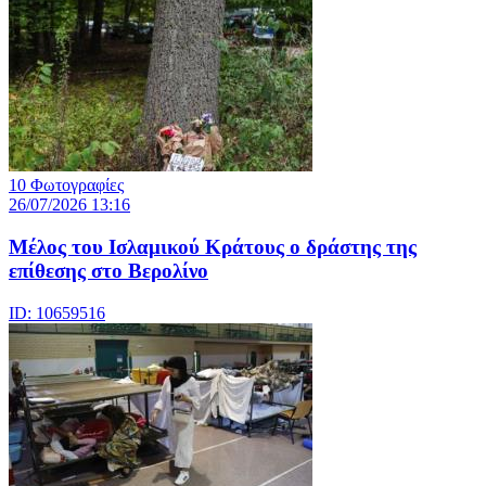
10 Φωτογραφίες
26/07/2026 13:16
Μέλος του Ισλαμικού Κράτους o δράστης της
επίθεσης στο Βερολίνο
ID: 10659516