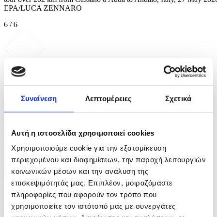
EPA/LUCA ZENNARO
6 / 6
ΦΩΤΟ
Συναίνεση
Λεπτομέρειες
Σχετικά
Αυτή η ιστοσελίδα χρησιμοποιεί cookies
Χρησιμοποιούμε cookie για την εξατομίκευση
περιεχομένου και διαφημίσεων, την παροχή λειτουργιών
κοινωνικών μέσων και την ανάλυση της
επισκεψιμότητάς μας. Επιπλέον, μοιραζόμαστε
5 Φωτογραφίες
27/07/2026 09:28
πληροφορίες που αφορούν τον τρόπο που
χρησιμοποιείτε τον ιστότοπό μας με συνεργάτες
Μάχη με τις φλόγες σε Γαλλία - Ισπανία