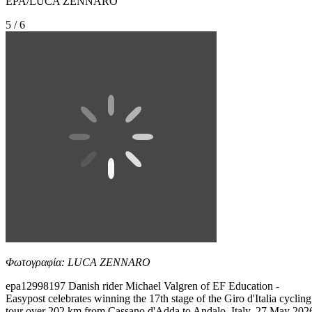
EPA/LUCA ZENNARO
5 / 6
Φωτογραφία: LUCA ZENNARO
epa12998197 Danish rider Michael Valgren of EF Education -
Easypost celebrates winning the 17th stage of the Giro d'Italia cycling
tour over 202 km from Cassano d'Adda to Andalo, Italy, 27 May 202