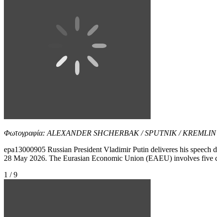
Φωτογραφία: ALEXANDER SHCHERBAK / SPUTNIK / KREMLI
epa13000905 Russian President Vladimir Putin deliveres his speech
28 May 2026. The Eurasian Economic Union (EAEU) involves five cor
1 / 9