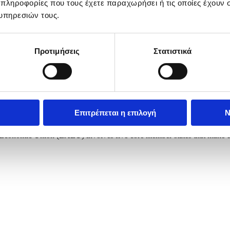
 πληροφορίες που τους έχετε παραχωρήσει ή τις οποίες έχουν σ
υπηρεσιών τους.
Προτιμήσεις
Στατιστικά
Επιτρέπεται η επιλογή
Ν
n President Vladimir Putin arrive to attend a plenary session of th
onomic Union (EAEU) involves five core member states that make up 