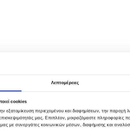
 plenary session of the 5th Eurasian Economic Forum (EEF) at the Eu
 states that make up the union - Armenia, Belarus, Kazakhstan, Kyrg
Λεπτομέρειες
οιεί cookies
την εξατομίκευση περιεχομένου και διαφημίσεων, την παροχή 
 επισκεψιμότητάς μας. Επιπλέον, μοιραζόμαστε πληροφορίες π
ό μας με συνεργάτες κοινωνικών μέσων, διαφήμισης και αναλύσ