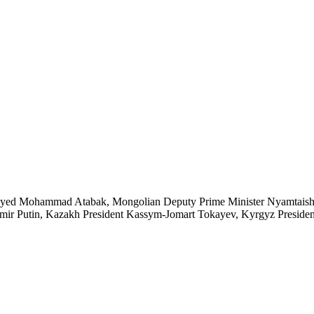
e Seyed Mohammad Atabak, Mongolian Deputy Prime Minister Nyamtais
imir Putin, Kazakh President Kassym-Jomart Tokayev, Kyrgyz Presiden