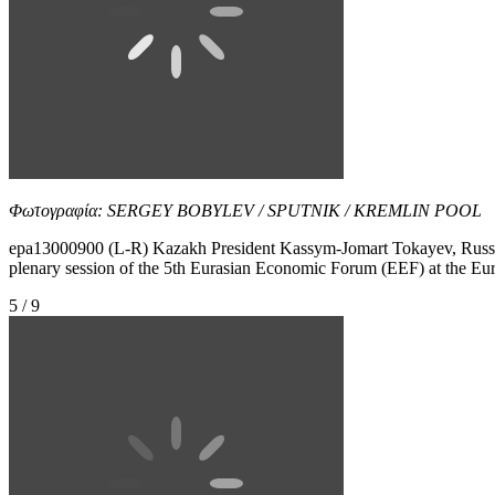
Φωτογραφία: SERGEY BOBYLEV / SPUTNIK / KREMLIN POOL
epa13000900 (L-R) Kazakh President Kassym-Jomart Tokayev, Russian
plenary session of the 5th Eurasian Economic Forum (EEF) at the E
5 / 9