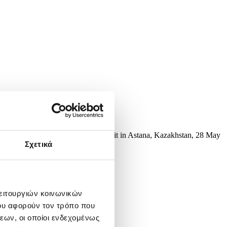
rasian Economic Union (EAEU) summit in Astana, Kazakhstan, 28 May
yzstan and Russia, as well...
Σχετικά
λειτουργιών κοινωνικών
ου αφορούν τον τρόπο που
εων, οι οποίοι ενδεχομένως