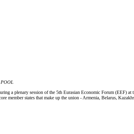
N POOL
 during a plenary session of the 5th Eurasian Economic Forum (EEF) 
e member states that make up the union - Armenia, Belarus, Kazakhst