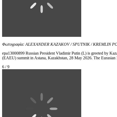
Φωτογραφία: ALEXANDER KAZAKOV / SPUTNIK / KREMLIN P
epa13000899 Russian President Vladimir Putin (L) is greeted by Ka
(EAEU) summit in Astana, Kazakhstan, 28 May 2026. The Eurasian Ec
6 / 9