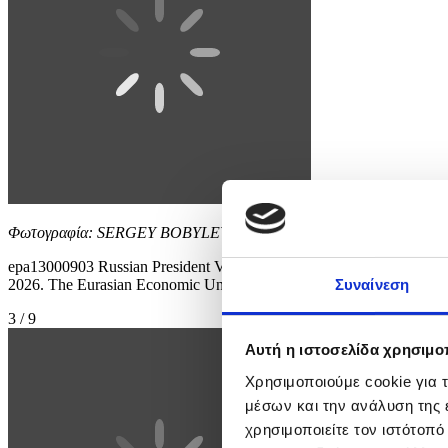
Φωτογραφία: SERGEY BOBYLEV / SPUTNIK / KREMLIN POOL
epa13000903 Russian President Vladimir Putin (L) arrives before a
2026. The Eurasian Economic Union (EAEU) involves five core member
Συναίνεση
3 / 9
Αυτή η ιστοσελίδα χρησιμοπ
Χρησιμοποιούμε cookie για 
μέσων και την ανάλυση της
χρησιμοποιείτε τον ιστότοπ