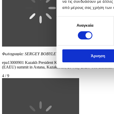
να τις συνδυάσουν με άλλες
από μέρους σας χρήση των 
Επιλογή
Αναγκαία
συγκατάθεσης
Φωτογραφία: SERGEY BOBYLEV / SPUTNIK / KREMLIN POOL
Άρνηση
epa13000901 Kazakh President Kassym-Jomart Tokayev (L) and Russia
(EAEU) summit in Astana, Kazakhstan, 28 May 2026. The Eurasian Ec
4 / 9