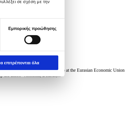
υλλέξει σε σχέση με την
Εμπορικής προώθησης
α επιτρέπονται όλα
e 5th Eurasian Economic Forum (EEF) at the Eurasian Economic Union
the union - Armenia, Belarus,...