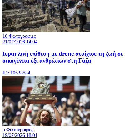
10 Φωτογραφίες
21/07/2026 14:04
Iσραηλινή επίθεση με drone στοίχισε τη ζωή σε
οικογένεια έξι ανθρώπων στη Γάζα
ID: 10638584
5 Φωτογραφίες
19/07/2026 18:01