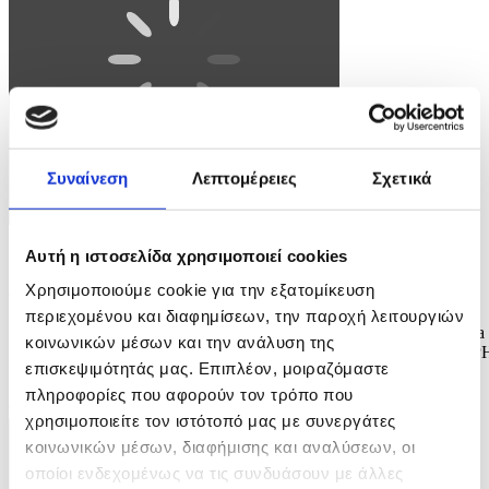
Συναίνεση
Λεπτομέρειες
Σχετικά
Αυτή η ιστοσελίδα χρησιμοποιεί cookies
Φωτογραφία: CHRISTOPH RUTENKOLK
Χρησιμοποιούμε cookie για την εξατομίκευση
epa13003744 Police reinforcements enter the grounds of a Uniper
power plant in Gelsenkirchen, Germany, 29 May 2026. Members of
περιεχομένου και διαφημίσεων, την παροχή λειτουργιών
the organization 'Ende Gelaende' entered the plant's grounds during a
κοινωνικών μέσων και την ανάλυση της
protest action, leading to a blockade of the facility. EPA/CHRISTOP
επισκεψιμότητάς μας. Επιπλέον, μοιραζόμαστε
RUTENKOLK
πληροφορίες που αφορούν τον τρόπο που
9 / 11
χρησιμοποιείτε τον ιστότοπό μας με συνεργάτες
κοινωνικών μέσων, διαφήμισης και αναλύσεων, οι
οποίοι ενδεχομένως να τις συνδυάσουν με άλλες