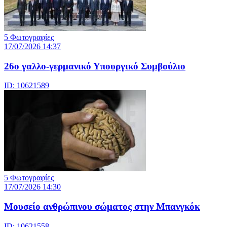
5 Φωτογραφίες
17/07/2026 14:37
26ο γαλλο-γερμανικό Υπουργικό Συμβούλιο
ID: 10621589
5 Φωτογραφίες
17/07/2026 14:30
Μουσείο ανθρώπινου σώματος στην Μπανγκόκ
ID: 10621558