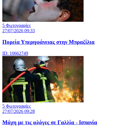
5 Φωτογραφίες
27/07/2026 09:33
Πορεία Υπερηφάνειας στην Μπραζίλια
ID: 10662749
5 Φωτογραφίες
27/07/2026 09:28
Μάχη με τις φλόγες σε Γαλλία - Ισπανία