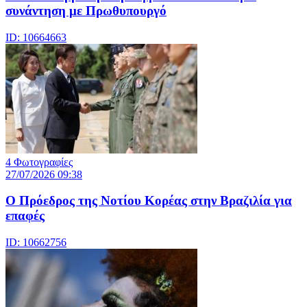
συνάντηση με Πρωθυπουργό
ID: 10664663
4 Φωτογραφίες
27/07/2026 09:38
Ο Πρόεδρος της Νοτίου Κορέας στην Βραζιλία για
επαφές
ID: 10662756