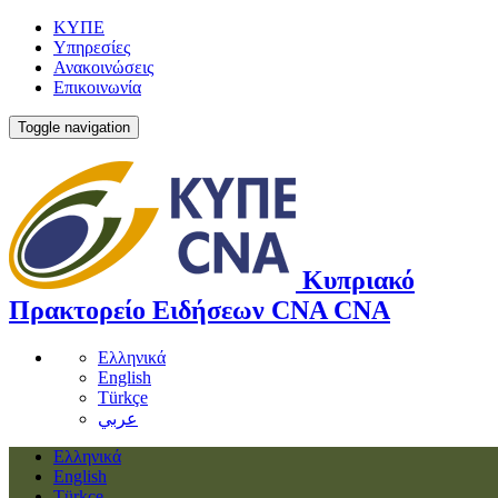
ΚΥΠΕ
Υπηρεσίες
Ανακοινώσεις
Επικοινωνία
Toggle navigation
Κυπριακό
Πρακτορείο Ειδήσεων
CNA
CNA
Ελληνικά
English
Türkçe
عربي
Ελληνικά
English
Türkçe