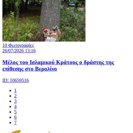
10 Φωτογραφίες
26/07/2026 13:16
Μέλος του Ισλαμικού Κράτους o δράστης της
επίθεσης στο Βερολίνο
ID: 10659516
1
2
3
4
5
6
7