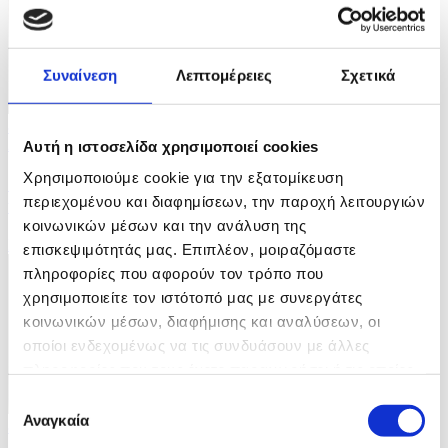
Συναίνεση
Λεπτομέρειες
Σχετικά
8 Φωτογραφίες
27/07/2026 18:57
Αυτή η ιστοσελίδα χρησιμοποιεί cookies
Χρησιμοποιούμε cookie για την εξατομίκευση
Ξηρασία στην Ουαλία μετά τον παρατεταμένο
περιεχομένου και διαφημίσεων, την παροχή λειτουργιών
καύσωνα
κοινωνικών μέσων και την ανάλυση της
ID: 10664721
επισκεψιμότητάς μας. Επιπλέον, μοιραζόμαστε
πληροφορίες που αφορούν τον τρόπο που
χρησιμοποιείτε τον ιστότοπό μας με συνεργάτες
κοινωνικών μέσων, διαφήμισης και αναλύσεων, οι
οποίοι ενδεχομένως να τις συνδυάσουν με άλλες
πληροφορίες που τους έχετε παραχωρήσει ή τις οποίες
έχουν συλλέξει σε σχέση με την από μέρους σας χρήση
Επιλογή
των υπηρεσιών τους.
Αναγκαία
συγκατάθεσης
8 Φωτογραφίες
27/07/2026 18:54