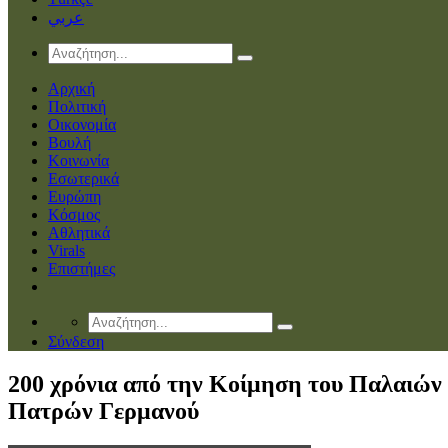
عربي
Αρχική
Πολιτική
Οικονομία
Βουλή
Κοινωνία
Εσωτερικά
Ευρώπη
Κόσμος
Αθλητικά
Virals
Επιστήμες
Σύνδεση
200 χρόνια από την Κοίμηση του Παλαιών
Πατρών Γερμανού