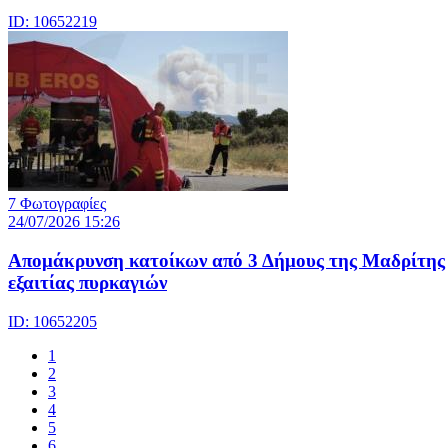
ID: 10652219
7 Φωτογραφίες
24/07/2026 15:26
Απομάκρυνση κατοίκων από 3 Δήμους της Μαδρίτης
εξαιτίας πυρκαγιών
ID: 10652205
1
2
3
4
5
6