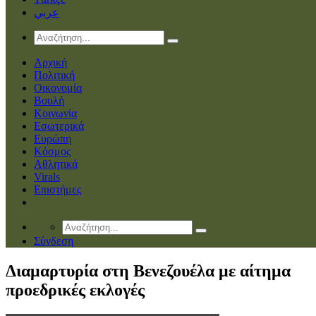
عربي
Αρχική
Πολιτική
Οικονομία
Βουλή
Κοινωνία
Εσωτερικά
Ευρώπη
Κόσμος
Αθλητικά
Virals
Επιστήμες
Σύνδεση
Διαμαρτυρία στη Βενεζουέλα με αίτημα
προεδρικές εκλογές