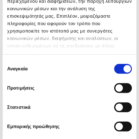
περιεχομένου και διαφημίσεων, την παροχή λειτουργιών
κοινωνικών μέσων και την ανάλυση της
επισκεψιμότητάς μας. Επιπλέον, μοιραζόμαστε
πληροφορίες που αφορούν τον τρόπο που
χρησιμοποιείτε τον ιστότοπό μας με συνεργάτες
κοινωνικών μέσων, διαφήμισης και αναλύσεων, οι
οποίοι ενδεχομένως να τις συνδυάσουν με άλλες
πληροφορίες που τους έχετε παραχωρήσει ή τις οποίες
5 Φωτογραφίες
έχουν συλλέξει σε σχέση με την από μέρους σας χρήση
27/07/2026 09:28
Επιλογή
των υπηρεσιών τους.
Αναγκαία
συγκατάθεσης
Μάχη με τις φλόγες σε Γαλλία - Ισπανία
ID: 10662731
Προτιμήσεις
Στατιστικά
Εμπορικής προώθησης