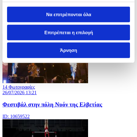
5 Φωτογραφίες
27/07/2026 09:24
Να επιτρέπονται όλα
Κοινοπολιτειακοί Αγώνες στη Γλασκώβη
ID: 10662702
Επιτρέπεται η επιλογή
Άρνηση
14 Φωτογραφίες
26/07/2026 13:21
Φεστιβάλ στην πόλη Νυόν της Ελβετίας
ID: 10659522