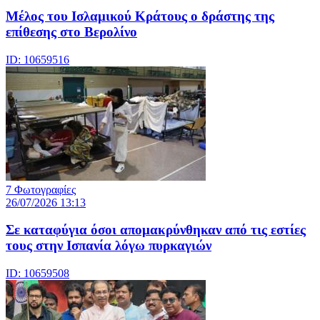
Μέλος του Ισλαμικού Κράτους o δράστης της
επίθεσης στο Βερολίνο
ID: 10659516
7 Φωτογραφίες
26/07/2026 13:13
Σε καταφύγια όσοι απομακρύνθηκαν από τις εστίες
τους στην Ισπανία λόγω πυρκαγιών
ID: 10659508