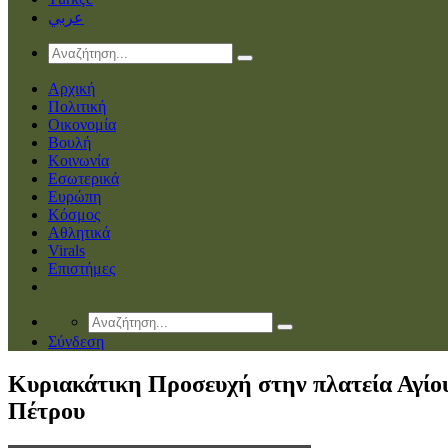
عربي
Αρχική
Πολιτική
Οικονομία
Βουλή
Κοινωνία
Εσωτερικά
Ευρώπη
Κόσμος
Αθλητικά
Virals
Επιστήμες
Σύνδεση
Κυριακάτικη Προσευχή στην πλατεία Αγίο
Πέτρου