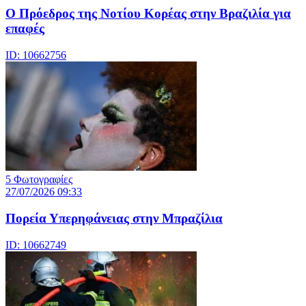
Ο Πρόεδρος της Νοτίου Κορέας στην Βραζιλία για
επαφές
ID: 10662756
5 Φωτογραφίες
27/07/2026 09:33
Πορεία Υπερηφάνειας στην Μπραζίλια
ID: 10662749