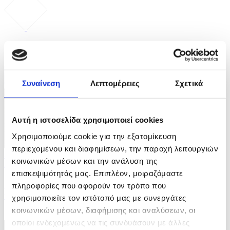
ΦΩΤΟ
Συναίνεση
Λεπτομέρειες
Σχετικά
Αυτή η ιστοσελίδα χρησιμοποιεί cookies
Χρησιμοποιούμε cookie για την εξατομίκευση
περιεχομένου και διαφημίσεων, την παροχή λειτουργιών
8 Φωτογραφίες
κοινωνικών μέσων και την ανάλυση της
27/07/2026 18:57
επισκεψιμότητάς μας. Επιπλέον, μοιραζόμαστε
Ξηρασία στην Ουαλία μετά τον παρατεταμένο
πληροφορίες που αφορούν τον τρόπο που
καύσωνα
χρησιμοποιείτε τον ιστότοπό μας με συνεργάτες
κοινωνικών μέσων, διαφήμισης και αναλύσεων, οι
ID: 10664721
οποίοι ενδεχομένως να τις συνδυάσουν με άλλες