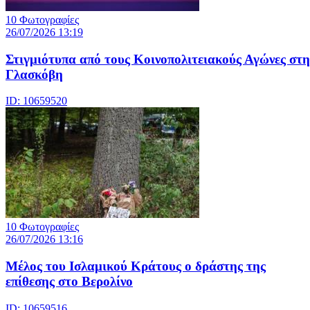
10 Φωτογραφίες
26/07/2026 13:19
Στιγμιότυπα από τους Κοινοπολιτειακούς Αγώνες στη
Γλασκόβη
ID: 10659520
10 Φωτογραφίες
26/07/2026 13:16
Μέλος του Ισλαμικού Κράτους o δράστης της
επίθεσης στο Βερολίνο
ID: 10659516