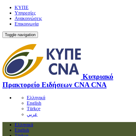
ΚΥΠΕ
Υπηρεσίες
Ανακοινώσεις
Επικοινωνία
Toggle navigation
Κυπριακό
Πρακτορείο Ειδήσεων
CNA
CNA
Ελληνικά
English
Türkçe
عربي
Ελληνικά
English
Türkçe