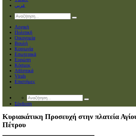
عربي
Αρχική
Πολιτική
Οικονομία
Βουλή
Κοινωνία
Εσωτερικά
Ευρώπη
Κόσμος
Αθλητικά
Virals
Επιστήμες
Σύνδεση
Κυριακάτικη Προσευχή στην πλατεία Αγίο
Πέτρου