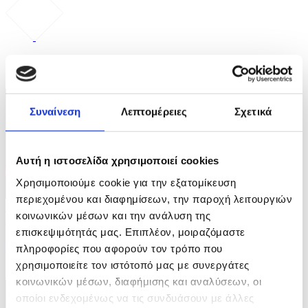
ΦΩΤΟ
Συναίνεση
Λεπτομέρειες
Σχετικά
Αυτή η ιστοσελίδα χρησιμοποιεί cookies
Χρησιμοποιούμε cookie για την εξατομίκευση
περιεχομένου και διαφημίσεων, την παροχή λειτουργιών
5 Φωτογραφίες
κοινωνικών μέσων και την ανάλυση της
27/07/2026 09:28
επισκεψιμότητάς μας. Επιπλέον, μοιραζόμαστε
Μάχη με τις φλόγες σε Γαλλία - Ισπανία
πληροφορίες που αφορούν τον τρόπο που
χρησιμοποιείτε τον ιστότοπό μας με συνεργάτες
ID: 10662731
κοινωνικών μέσων, διαφήμισης και αναλύσεων, οι
οποίοι ενδεχομένως να τις συνδυάσουν με άλλες