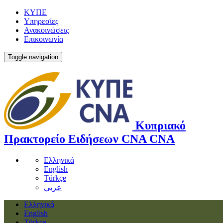
ΚΥΠΕ
Υπηρεσίες
Ανακοινώσεις
Επικοινωνία
Toggle navigation
Κυπριακό
Πρακτορείο Ειδήσεων
CNA
CNA
Ελληνικά
English
Türkçe
عربي
Ελληνικά
English
Türkçe