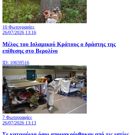
10 Φωτογραφίες
26/07/2026 13:16
Μέλος του Ισλαμικού Κράτους o δράστης της
επίθεσης στο Βερολίνο
ID: 10659516
7 Φωτογραφίες
26/07/2026 13:13
Σε καταφύγια όσοι απομακρύνθηκαν από τις εστίες