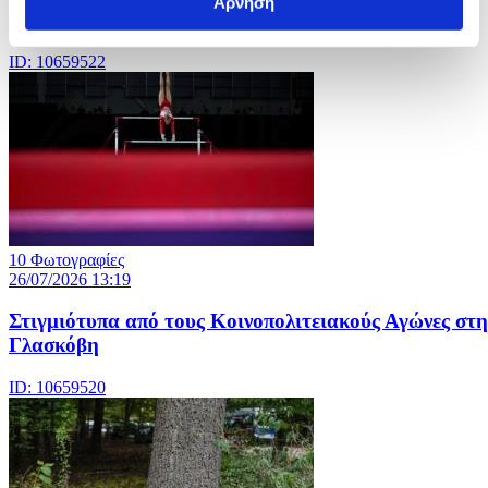
Άρνηση
Φεστιβάλ στην πόλη Νυόν της Ελβετίας
ID: 10659522
10 Φωτογραφίες
26/07/2026 13:19
Στιγμιότυπα από τους Κοινοπολιτειακούς Αγώνες στη
Γλασκόβη
ID: 10659520