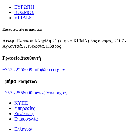
ΕΥΡΩΠΗ
ΚΟΣΜΟΣ
VIRALS
Επικοινωνήστε μαζί μας
Λεωφ. Γλαύκου Κληρίδη 21 (κτήριο ΚΕΜΑ) 3ος όροφος, 2107 -
Αγλαντζιά, Λευκωσία, Κύπρος
Γραφείο Διευθυντή
+357 22556009
info@cna.org.cy
Τμήμα Ειδήσεων
+357 22556000
news@cna.org.cy
ΚΥΠΕ
Υπηρεσίες
Συνδέσεις
Επικοινωνία
Ελληνικά