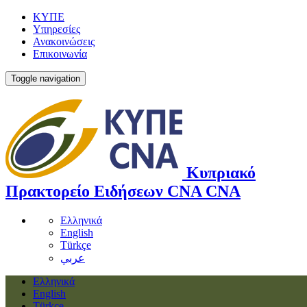
ΚΥΠΕ
Υπηρεσίες
Ανακοινώσεις
Επικοινωνία
Toggle navigation
Κυπριακό
Πρακτορείο Ειδήσεων
CNA
CNA
Ελληνικά
English
Türkçe
عربي
Ελληνικά
English
Türkçe