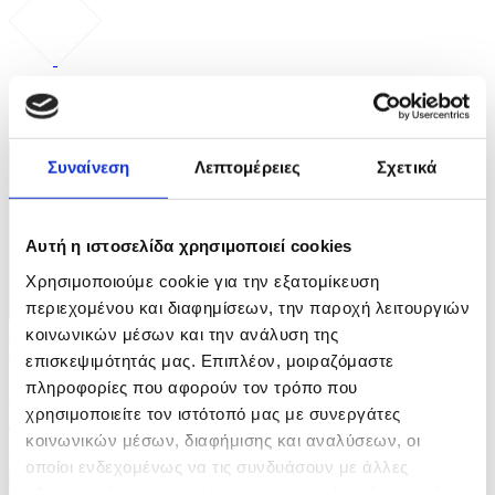
ΦΩΤΟ
Συναίνεση
Λεπτομέρειες
Σχετικά
Αυτή η ιστοσελίδα χρησιμοποιεί cookies
Χρησιμοποιούμε cookie για την εξατομίκευση
περιεχομένου και διαφημίσεων, την παροχή λειτουργιών
κοινωνικών μέσων και την ανάλυση της
4 Φωτογραφίες
22/07/2026 13:51
επισκεψιμότητάς μας. Επιπλέον, μοιραζόμαστε
πληροφορίες που αφορούν τον τρόπο που
Ο Πορτογάλος Πρωθυπουργός επισκέπτεται την
χρησιμοποιείτε τον ιστότοπό μας με συνεργάτες
Αθήνα
κοινωνικών μέσων, διαφήμισης και αναλύσεων, οι
ID: 10642757
οποίοι ενδεχομένως να τις συνδυάσουν με άλλες
πληροφορίες που τους έχετε παραχωρήσει ή τις οποίες