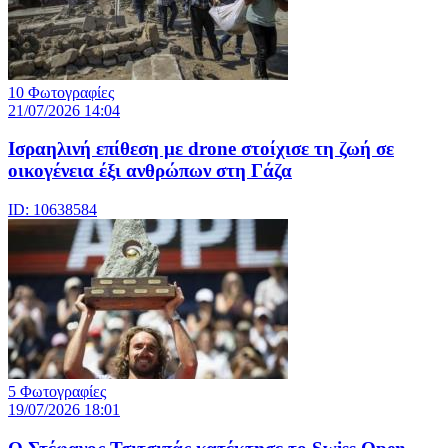
10 Φωτογραφίες
21/07/2026 14:04
Iσραηλινή επίθεση με drone στοίχισε τη ζωή σε
οικογένεια έξι ανθρώπων στη Γάζα
ID: 10638584
5 Φωτογραφίες
19/07/2026 18:01