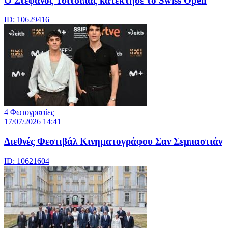
Ο Στέφανος Τσιτσιπάς κατέκτησε το Swiss Open
ID: 10629416
4 Φωτογραφίες
17/07/2026 14:41
Διεθνές Φεστιβάλ Κινηματογράφου Σαν Σεμπαστιάν
ID: 10621604