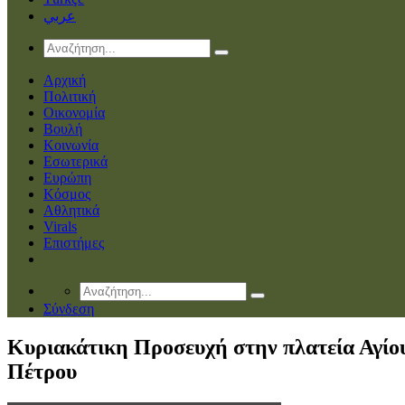
عربي
Αρχική
Πολιτική
Οικονομία
Βουλή
Κοινωνία
Εσωτερικά
Ευρώπη
Κόσμος
Αθλητικά
Virals
Επιστήμες
Σύνδεση
Κυριακάτικη Προσευχή στην πλατεία Αγίο
Πέτρου