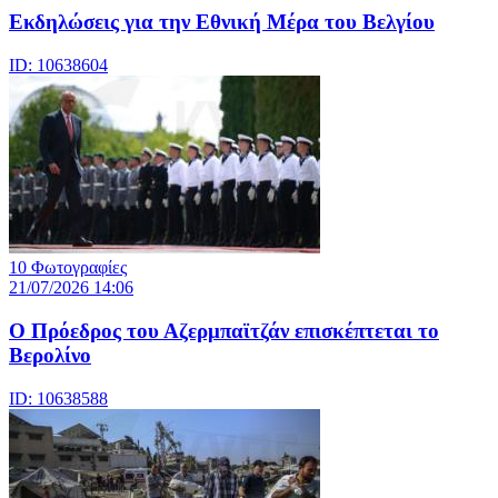
Eκδηλώσεις για την Εθνική Μέρα του Βελγίου
ID: 10638604
10 Φωτογραφίες
21/07/2026 14:06
Ο Πρόεδρος του Αζερμπαϊτζάν επισκέπτεται το
Βερολίνο
ID: 10638588