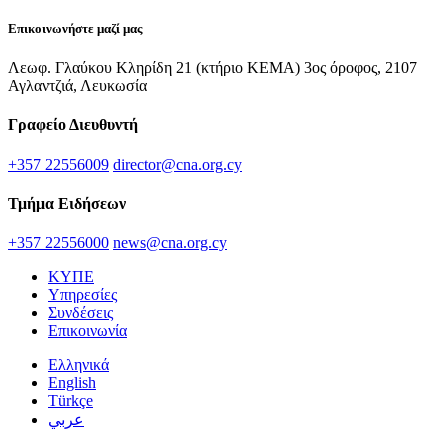
Επικοινωνήστε μαζί μας
Λεωφ. Γλαύκου Κληρίδη 21 (κτήριο ΚΕΜΑ) 3ος όροφος, 2107
Αγλαντζιά, Λευκωσία
Γραφείο Διευθυντή
+357 22556009
director@cna.org.cy
Τμήμα Ειδήσεων
+357 22556000
news@cna.org.cy
ΚΥΠΕ
Υπηρεσίες
Συνδέσεις
Επικοινωνία
Ελληνικά
English
Türkçe
عربي