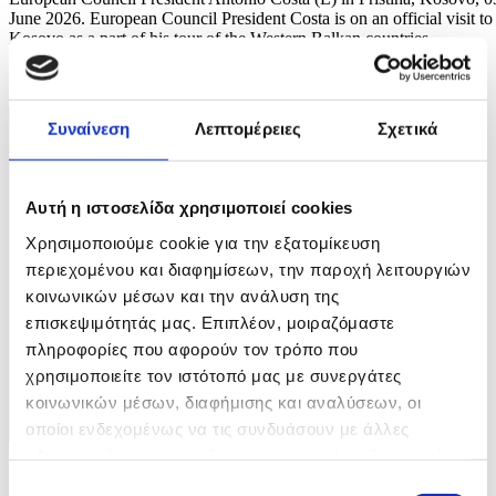
June 2026. European Council President Costa is on an official visit to
Kosovo as a part of his tour of the Western Balkan countries.
EPA/GEORGI LICOVSKI
3 / 7
Συναίνεση
Λεπτομέρειες
Σχετικά
Αυτή η ιστοσελίδα χρησιμοποιεί cookies
Χρησιμοποιούμε cookie για την εξατομίκευση
περιεχομένου και διαφημίσεων, την παροχή λειτουργιών
κοινωνικών μέσων και την ανάλυση της
επισκεψιμότητάς μας. Επιπλέον, μοιραζόμαστε
πληροφορίες που αφορούν τον τρόπο που
χρησιμοποιείτε τον ιστότοπό μας με συνεργάτες
κοινωνικών μέσων, διαφήμισης και αναλύσεων, οι
οποίοι ενδεχομένως να τις συνδυάσουν με άλλες
πληροφορίες που τους έχετε παραχωρήσει ή τις οποίες
Φωτογραφία: GEORGI LICOVSKI
έχουν συλλέξει σε σχέση με την από μέρους σας χρήση
Επιλογή