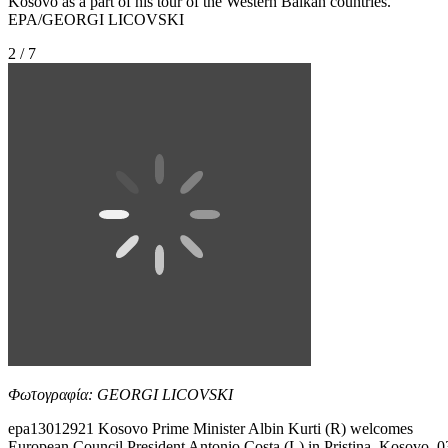
Kosovo as a part of his tour of the Western Balkan countries.
EPA/GEORGI LICOVSKI
2 / 7
Φωτογραφία: GEORGI LICOVSKI
epa13012921 Kosovo Prime Minister Albin Kurti (R) welcomes
European Council President Antonio Costa (L) in Pristina, Kosovo, 0