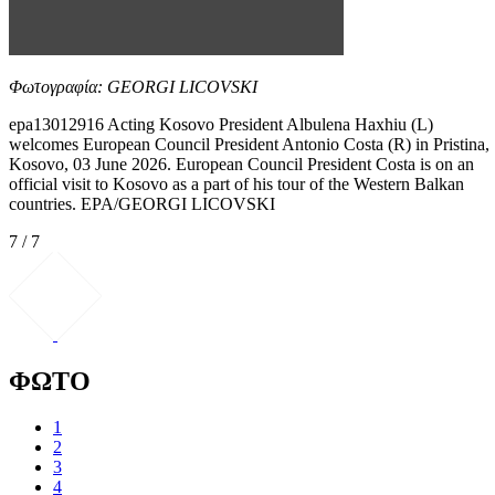
Φωτογραφία: GEORGI LICOVSKI
epa13012916 Acting Kosovo President Albulena Haxhiu (L)
welcomes European Council President Antonio Costa (R) in Pristina,
Kosovo, 03 June 2026. European Council President Costa is on an
official visit to Kosovo as a part of his tour of the Western Balkan
countries. EPA/GEORGI LICOVSKI
7 / 7
ΦΩΤΟ
1
2
3
4