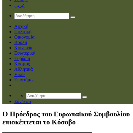
عربي
Αρχική
Πολιτική
Οικονομία
Βουλή
Κοινωνία
Εσωτερικά
Ευρώπη
Κόσμος
Αθλητικά
Virals
Επιστήμες
Σύνδεση
Ο Πρόεδρος του Ευρωπαϊκού Συμβουλίου
επισκέπτεται το Κόσοβο