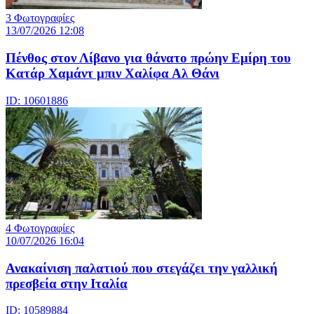
3 Φωτογραφίες
13/07/2026 12:08
Πένθος στον Λίβανο για θάνατο πρώην Εμίρη του
Κατάρ Χαμάντ μπιν Χαλίφα Αλ Θάνι
ID: 10601886
4 Φωτογραφίες
10/07/2026 16:04
Ανακαίνιση παλατιού που στεγάζει την γαλλική
πρεσβεία στην Ιταλία
ID: 10589884