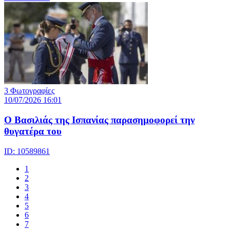
3 Φωτογραφίες
10/07/2026 16:01
Ο Βασιλιάς της Ισπανίας παρασημοφορεί την
θυγατέρα του
ID: 10589861
1
2
3
4
5
6
7