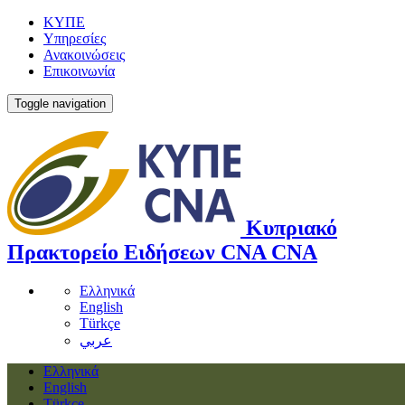
ΚΥΠΕ
Υπηρεσίες
Ανακοινώσεις
Επικοινωνία
Toggle navigation
Κυπριακό
Πρακτορείο Ειδήσεων
CNA
CNA
Ελληνικά
English
Türkçe
عربي
Ελληνικά
English
Türkçe