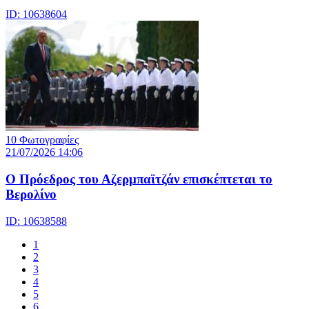
ID: 10638604
10 Φωτογραφίες
21/07/2026 14:06
Ο Πρόεδρος του Αζερμπαϊτζάν επισκέπτεται το
Βερολίνο
ID: 10638588
1
2
3
4
5
6