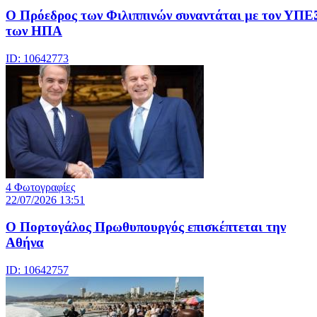
Ο Πρόεδρος των Φιλιππινών συναντάται με τον ΥΠΕ
των ΗΠΑ
ID: 10642773
4 Φωτογραφίες
22/07/2026 13:51
Ο Πορτογάλος Πρωθυπουργός επισκέπτεται την
Αθήνα
ID: 10642757