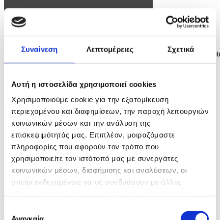
Φωτογραφία: RAJAT GUPTA
Συναίνεση
Λεπτομέρειες
Σχετικά
epa13012811 A forensic team member inspects the site of fire in a hot
in New Delhi, India, 03 June 2026. According to authorities, at least
21 people have died and several others have been seriously injured
following a fire in a hotel in the Malviya Nagar area of New Delhi.
Αυτή η ιστοσελίδα χρησιμοποιεί cookies
EPA/RAJAT GUPTA
Χρησιμοποιούμε cookie για την εξατομίκευση
8 / 9
περιεχομένου και διαφημίσεων, την παροχή λειτουργιών
κοινωνικών μέσων και την ανάλυση της
επισκεψιμότητάς μας. Επιπλέον, μοιραζόμαστε
πληροφορίες που αφορούν τον τρόπο που
χρησιμοποιείτε τον ιστότοπό μας με συνεργάτες
κοινωνικών μέσων, διαφήμισης και αναλύσεων, οι
οποίοι ενδεχομένως να τις συνδυάσουν με άλλες
πληροφορίες που τους έχετε παραχωρήσει ή τις οποίες
έχουν συλλέξει σε σχέση με την από μέρους σας χρήση
Επιλογή
των υπηρεσιών τους.
Αναγκαία