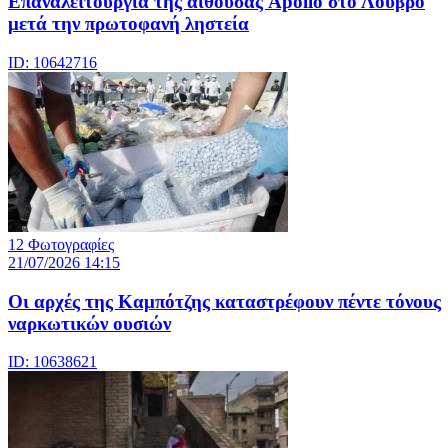
Eπαναλειτουργία της αίθουσας Apollo στο Λούβρο
μετά την πρωτοφανή ληστεία
ID: 10642716
12 Φωτογραφίες
21/07/2026 14:15
Οι αρχές της Καμπότζης καταστρέφουν πέντε τόνους
ναρκωτικών ουσιών
ID: 10638621