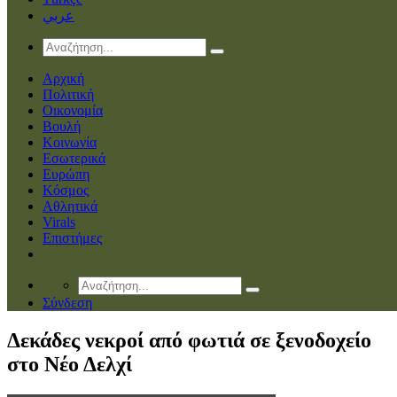
عربي
Αρχική
Πολιτική
Οικονομία
Βουλή
Κοινωνία
Εσωτερικά
Ευρώπη
Κόσμος
Αθλητικά
Virals
Επιστήμες
Σύνδεση
Δεκάδες νεκροί από φωτιά σε ξενοδοχείο
στο Νέο Δελχί