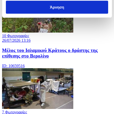
Άρνηση
10 Φωτογραφίες
26/07/2026 13:16
Μέλος του Ισλαμικού Κράτους o δράστης της
επίθεσης στο Βερολίνο
ID: 10659516
7 Φωτογραφίες