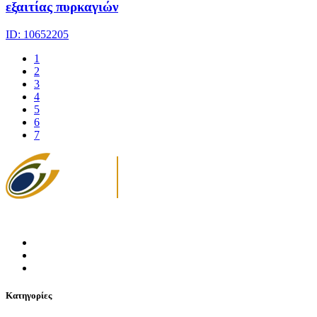
εξαιτίας πυρκαγιών
ID: 10652205
1
2
3
4
5
6
7
Κατηγορίες