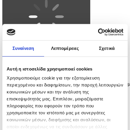
Συναίνεση
Λεπτομέρειες
Σχετικά
Αυτή η ιστοσελίδα χρησιμοποιεί cookies
Φωτογραφία: TOMS KALNINS
Χρησιμοποιούμε cookie για την εξατομίκευση
epa13017678 Latvian President Edgars Rinkevics (R) and
Netherlands' Queen Maxima shake hands during their meeting in Rig
περιεχομένου και διαφημίσεων, την παροχή λειτουργιών
Latvia, 05 June 2026. Later Queen Maxima, the United Nations
κοινωνικών μέσων και την ανάλυση της
Secretary-General’s Special Advocate for Financial Health
επισκεψιμότητάς μας. Επιπλέον, μοιραζόμαστε
(UNSGSA), will be speaking at the opening of the 35th Annual
Meeting of the Board of Governors of the European Bank...
πληροφορίες που αφορούν τον τρόπο που
χρησιμοποιείτε τον ιστότοπό μας με συνεργάτες
8 / 9
κοινωνικών μέσων, διαφήμισης και αναλύσεων, οι
οποίοι ενδεχομένως να τις συνδυάσουν με άλλες