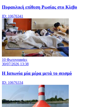
Πυραυλική επίθεση Ρωσίας στο Κίεβο
ID: 10676341
10 Φωτογραφίες
30/07/2026 13:38
Η Ιαπωνία μία μέρα μετά το σεισμό
ID: 10676334