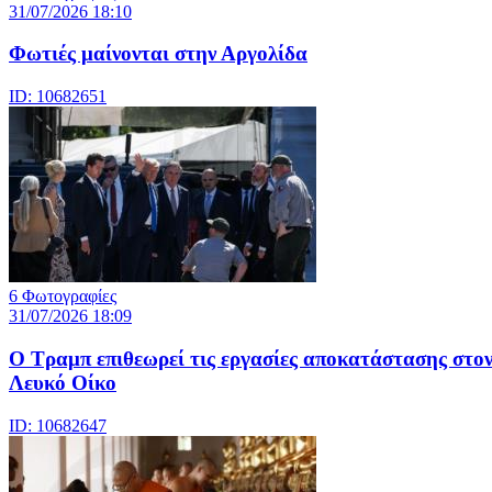
31/07/2026 18:10
Φωτιές μαίνονται στην Αργολίδα
ID: 10682651
6 Φωτογραφίες
31/07/2026 18:09
Ο Τραμπ επιθεωρεί τις εργασίες αποκατάστασης στο
Λευκό Οίκο
ID: 10682647