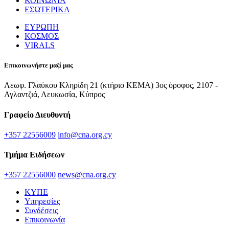
ΚΟΙΝΩΝΙΑ
ΕΣΩΤΕΡΙΚΑ
ΕΥΡΩΠΗ
ΚΟΣΜΟΣ
VIRALS
Επικοινωνήστε μαζί μας
Λεωφ. Γλαύκου Κληρίδη 21 (κτήριο ΚΕΜΑ) 3ος όροφος, 2107 -
Αγλαντζιά, Λευκωσία, Κύπρος
Γραφείο Διευθυντή
+357 22556009
info@cna.org.cy
Τμήμα Ειδήσεων
+357 22556000
news@cna.org.cy
ΚΥΠΕ
Υπηρεσίες
Συνδέσεις
Επικοινωνία