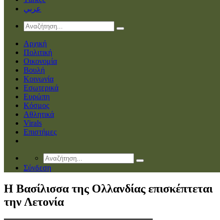
عربي
Αρχική
Πολιτική
Οικονομία
Βουλή
Κοινωνία
Εσωτερικά
Ευρώπη
Κόσμος
Αθλητικά
Virals
Επιστήμες
Σύνδεση
Η Βασίλισσα της Ολλανδίας επισκέπτεται
την Λετονία