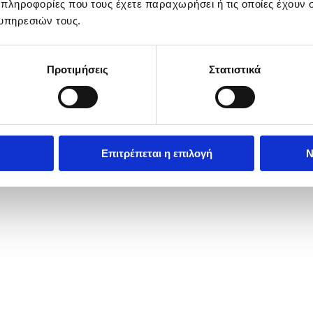
 πληροφορίες που τους έχετε παραχωρήσει ή τις οποίες έχουν σ
υπηρεσιών τους.
Προτιμήσεις
Στατιστικά
Επιτρέπεται η επιλογή
Ν
d Beckham with a star on the Hollywood Walk of Fame in Los Angeles