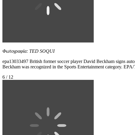
Φωτογραφία: TED SOQUI
epa13033497 British former soccer player David Beckham signs auto
Beckham was recognized in the Sports Entertainment category. E
6 / 12