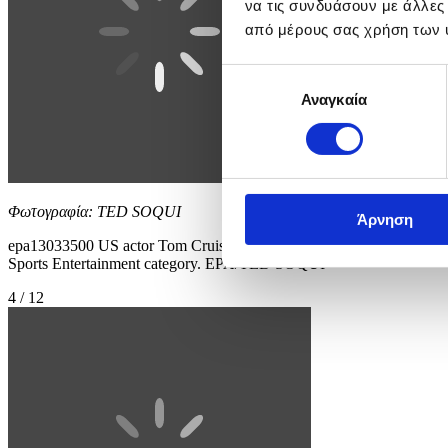
να τις συνδυάσουν με άλλες
από μέρους σας χρήση των 
Επιλογή
Αναγκαία
συγκατάθεσης
Φωτογραφία: TED SOQUI
Άρνηση
epa13033500 US actor Tom Cruise attends a ceremony honoring Davi
Sports Entertainment category. EPA/TED SOQUI
4 / 12