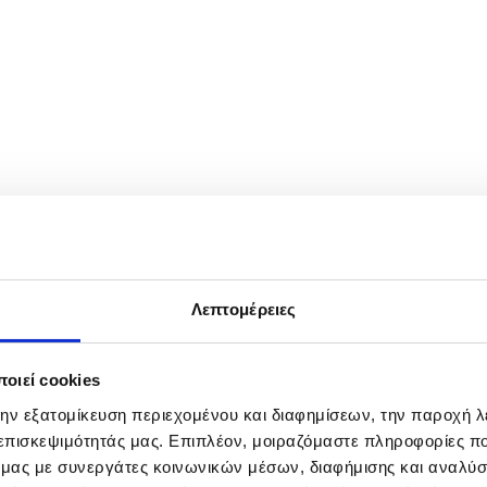
noring David Beckham with a star on the Hollywood Walk of Fame in 
Λεπτομέρειες
οιεί cookies
την εξατομίκευση περιεχομένου και διαφημίσεων, την παροχή 
 επισκεψιμότητάς μας. Επιπλέον, μοιραζόμαστε πληροφορίες π
ό μας με συνεργάτες κοινωνικών μέσων, διαφήμισης και αναλύσ