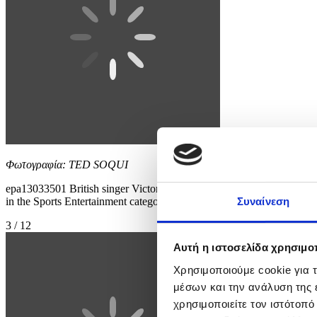
Φωτογραφία: TED SOQUI
epa13033501 British singer Victora Beckham attends a ceremony ho
in the Sports Entertainment category. EPA/TED SOQUI
Συναίνεση
3 / 12
Αυτή η ιστοσελίδα χρησιμοπ
Χρησιμοποιούμε cookie για 
μέσων και την ανάλυση της
χρησιμοποιείτε τον ιστότοπ