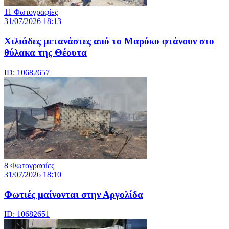
11 Φωτογραφίες
31/07/2026 18:13
Χιλιάδες μετανάστες από το Μαρόκο φτάνουν στο
θύλακα της Θέουτα
ID: 10682657
8 Φωτογραφίες
31/07/2026 18:10
Φωτιές μαίνονται στην Αργολίδα
ID: 10682651