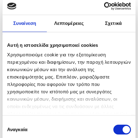
Συναίνεση
Λεπτομέρειες
Σχετικά
9 Φωτογραφίες
04/08/2026 08:11
Αυτή η ιστοσελίδα χρησιμοποιεί cookies
Χρησιμοποιούμε cookie για την εξατομίκευση
Πρωτάθλημα Στίβου Κεντρικής Αμερικής και
περιεχομένου και διαφημίσεων, την παροχή λειτουργιών
Καραϊβικής
κοινωνικών μέσων και την ανάλυση της
ID: 10693418
επισκεψιμότητάς μας. Επιπλέον, μοιραζόμαστε
πληροφορίες που αφορούν τον τρόπο που
χρησιμοποιείτε τον ιστότοπό μας με συνεργάτες
κοινωνικών μέσων, διαφήμισης και αναλύσεων, οι
οποίοι ενδεχομένως να τις συνδυάσουν με άλλες
πληροφορίες που τους έχετε παραχωρήσει ή τις οποίες
έχουν συλλέξει σε σχέση με την από μέρους σας χρήση
Επιλογή
των υπηρεσιών τους.
Αναγκαία
συγκατάθεσης
10 Φωτογραφίες
04/08/2026 08:08