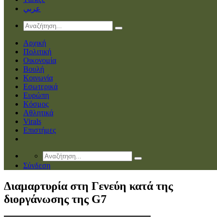
عربي
Αρχική
Πολιτική
Οικονομία
Βουλή
Κοινωνία
Εσωτερικά
Ευρώπη
Κόσμος
Αθλητικά
Virals
Επιστήμες
Σύνδεση
Διαμαρτυρία στη Γενεύη κατά της
διοργάνωσης της G7