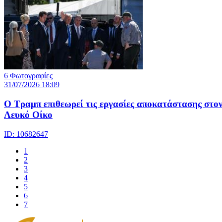
6 Φωτογραφίες
31/07/2026 18:09
Ο Τραμπ επιθεωρεί τις εργασίες αποκατάστασης στο
Λευκό Οίκο
ID: 10682647
1
2
3
4
5
6
7