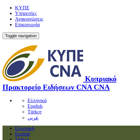
ΚΥΠΕ
Υπηρεσίες
Ανακοινώσεις
Επικοινωνία
Toggle navigation
Κυπριακό
Πρακτορείο Ειδήσεων
CNA
CNA
Ελληνικά
English
Türkçe
عربي
Ελληνικά
English
Türkçe