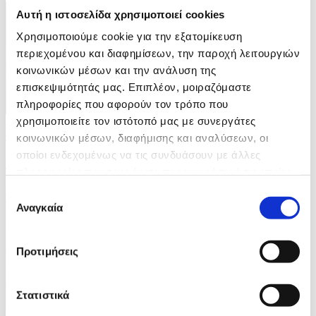
Αυτή η ιστοσελίδα χρησιμοποιεί cookies
Χρησιμοποιούμε cookie για την εξατομίκευση
περιεχομένου και διαφημίσεων, την παροχή λειτουργιών
κοινωνικών μέσων και την ανάλυση της
επισκεψιμότητάς μας. Επιπλέον, μοιραζόμαστε
πληροφορίες που αφορούν τον τρόπο που
χρησιμοποιείτε τον ιστότοπό μας με συνεργάτες
10 Φωτογραφίες
04/08/2026 08:08
κοινωνικών μέσων, διαφήμισης και αναλύσεων, οι
οποίοι ενδεχομένως να τις συνδυάσουν με άλλες
Iσραηλινές επιθέσεις στην πόλη της Γάζας
πληροφορίες που τους έχετε παραχωρήσει ή τις οποίες
έχουν συλλέξει σε σχέση με την από μέρους σας χρήση
ID: 10693414
Επιλογή
των υπηρεσιών τους.
Αναγκαία
συγκατάθεσης
Προτιμήσεις
Στατιστικά