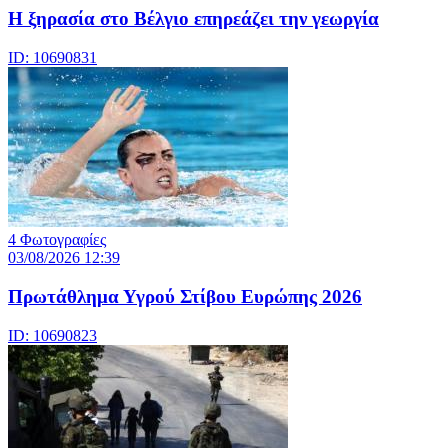
Η ξηρασία στο Βέλγιο επηρεάζει την γεωργία
ID: 10690831
4 Φωτογραφίες
03/08/2026 12:39
Πρωτάθλημα Υγρού Στίβου Ευρώπης 2026
ID: 10690823