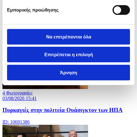
5 Φωτογραφίες
03/08/2026 15:43
Εμπορικής προώθησης
Αυξάνονται τα μέτρα στον θύλακα της Θέουτα στην
Ισπανία
Να επιτρέπονται όλα
ID: 10691389
Επιτρέπεται η επιλογή
Άρνηση
4 Φωτογραφίες
03/08/2026 15:41
Πυρκαγιές στην πολιτεία Ουάσιγκτον των ΗΠΑ
ID: 10691386