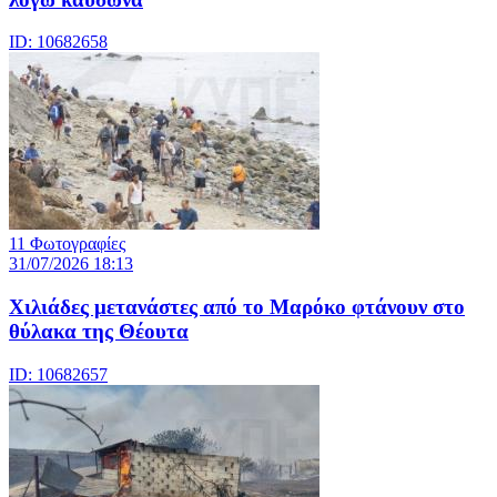
ID: 10682658
11 Φωτογραφίες
31/07/2026 18:13
Χιλιάδες μετανάστες από το Μαρόκο φτάνουν στο
θύλακα της Θέουτα
ID: 10682657