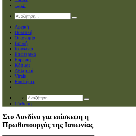
عربي
Αρχική
Πολιτική
Οικονομία
Βουλή
Κοινωνία
Εσωτερικά
Ευρώπη
Κόσμος
Αθλητικά
Virals
Επιστήμες
Σύνδεση
Στο Λονδίνο για επίσκεψη η
Πρωθυπουργός της Ιαπωνίας