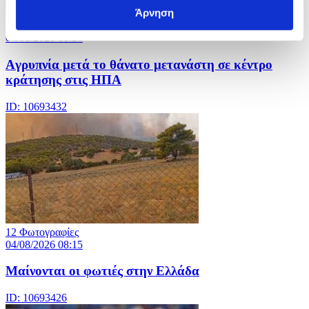
Άρνηση
8 Φωτογραφίες
04/08/2026 08:21
Aγρυπνία μετά το θάνατο μετανάστη σε κέντρο
κράτησης στις ΗΠΑ
ID: 10693432
12 Φωτογραφίες
04/08/2026 08:15
Μαίνονται οι φωτιές στην Ελλάδα
ID: 10693426