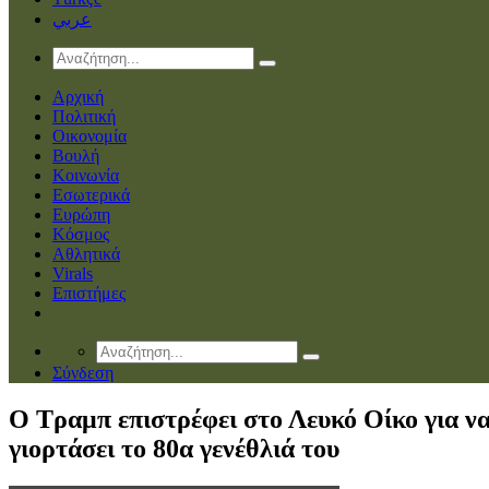
عربي
Αρχική
Πολιτική
Οικονομία
Βουλή
Κοινωνία
Εσωτερικά
Ευρώπη
Κόσμος
Αθλητικά
Virals
Επιστήμες
Σύνδεση
Ο Τραμπ επιστρέφει στο Λευκό Οίκο για ν
γιορτάσει το 80α γενέθλιά του