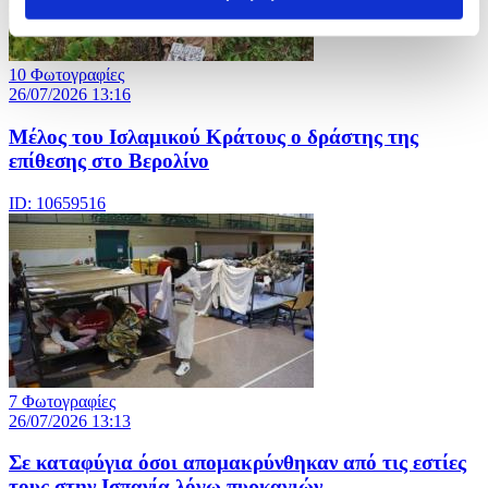
10 Φωτογραφίες
26/07/2026 13:16
Μέλος του Ισλαμικού Κράτους o δράστης της
επίθεσης στο Βερολίνο
ID: 10659516
7 Φωτογραφίες
26/07/2026 13:13
Σε καταφύγια όσοι απομακρύνθηκαν από τις εστίες
τους στην Ισπανία λόγω πυρκαγιών