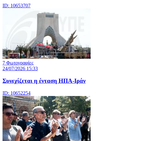
ID: 10653707
7 Φωτογραφίες
24/07/2026 15:33
Συνεχίζεται η ένταση ΗΠΑ-Ιράν
ID: 10652254