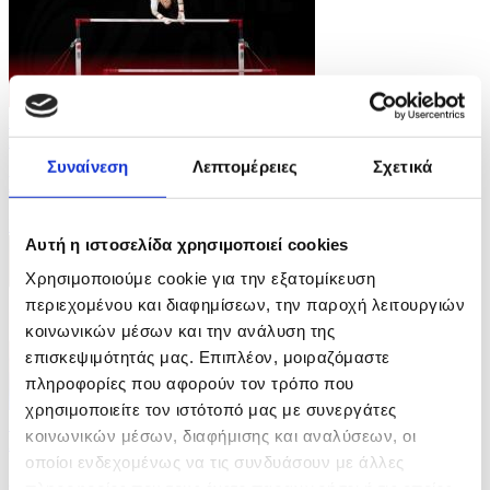
5 Φωτογραφίες
27/07/2026 09:24
Συναίνεση
Λεπτομέρειες
Σχετικά
Κοινοπολιτειακοί Αγώνες στη Γλασκώβη
ID: 10662702
Αυτή η ιστοσελίδα χρησιμοποιεί cookies
Χρησιμοποιούμε cookie για την εξατομίκευση
περιεχομένου και διαφημίσεων, την παροχή λειτουργιών
κοινωνικών μέσων και την ανάλυση της
επισκεψιμότητάς μας. Επιπλέον, μοιραζόμαστε
πληροφορίες που αφορούν τον τρόπο που
χρησιμοποιείτε τον ιστότοπό μας με συνεργάτες
14 Φωτογραφίες
κοινωνικών μέσων, διαφήμισης και αναλύσεων, οι
26/07/2026 13:21
οποίοι ενδεχομένως να τις συνδυάσουν με άλλες
Φεστιβάλ στην πόλη Νυόν της Ελβετίας
πληροφορίες που τους έχετε παραχωρήσει ή τις οποίες