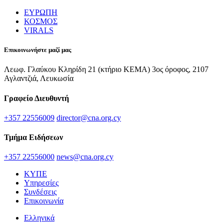
ΕΥΡΩΠΗ
ΚΟΣΜΟΣ
VIRALS
Επικοινωνήστε μαζί μας
Λεωφ. Γλαύκου Κληρίδη 21 (κτήριο ΚΕΜΑ) 3ος όροφος, 2107
Αγλαντζιά, Λευκωσία
Γραφείο Διευθυντή
+357 22556009
director@cna.org.cy
Τμήμα Ειδήσεων
+357 22556000
news@cna.org.cy
ΚΥΠΕ
Υπηρεσίες
Συνδέσεις
Επικοινωνία
Ελληνικά