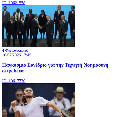
ID: 10621558
4 Φωτογραφίες
16/07/2026 17:45
Παγκόσμιο Συνέδριο για την Τεχνητή Νοημοσύνη
στην Κίνα
ID: 10617720