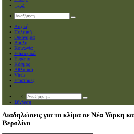
عربي
Αρχική
Πολιτική
Οικονομία
Βουλή
Κοινωνία
Εσωτερικά
Ευρώπη
Κόσμος
Αθλητικά
Virals
Επιστήμες
Σύνδεση
Διαδηλώσεις για το κλίμα σε Νέα Υόρκη κα
Βερολίνο