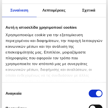
Συναίνεση
Λεπτομέρειες
Σχετικά
Αυτή η ιστοσελίδα χρησιμοποιεί cookies
10 Φωτογραφίες
Χρησιμοποιούμε cookie για την εξατομίκευση
21/07/2026 14:04
περιεχομένου και διαφημίσεων, την παροχή λειτουργιών
Iσραηλινή επίθεση με drone στοίχισε τη ζωή σε
κοινωνικών μέσων και την ανάλυση της
οικογένεια έξι ανθρώπων στη Γάζα
επισκεψιμότητάς μας. Επιπλέον, μοιραζόμαστε
πληροφορίες που αφορούν τον τρόπο που
ID: 10638584
χρησιμοποιείτε τον ιστότοπό μας με συνεργάτες
κοινωνικών μέσων, διαφήμισης και αναλύσεων, οι
οποίοι ενδεχομένως να τις συνδυάσουν με άλλες
πληροφορίες που τους έχετε παραχωρήσει ή τις οποίες
έχουν συλλέξει σε σχέση με την από μέρους σας χρήση
Επιλογή
των υπηρεσιών τους.
Αναγκαία
συγκατάθεσης
5 Φωτογραφίες
19/07/2026 18:01