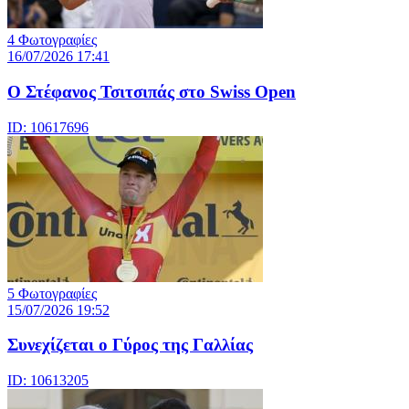
4 Φωτογραφίες
16/07/2026 17:41
Ο Στέφανος Τσιτσιπάς στο Swiss Open
ID: 10617696
5 Φωτογραφίες
15/07/2026 19:52
Συνεχίζεται ο Γύρος της Γαλλίας
ID: 10613205