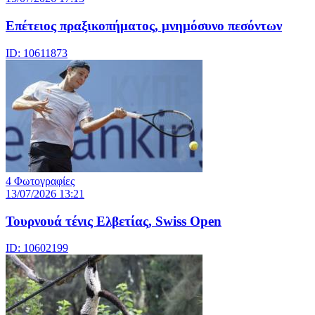
Επέτειος πραξικοπήματος, μνημόσυνο πεσόντων
ID: 10611873
4 Φωτογραφίες
13/07/2026 13:21
Τουρνουά τένις Ελβετίας, Swiss Open
ID: 10602199