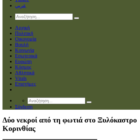
عربي
Αρχική
Πολιτική
Οικονομία
Βουλή
Κοινωνία
Εσωτερικά
Ευρώπη
Κόσμος
Αθλητικά
Virals
Επιστήμες
Σύνδεση
Δύο νεκροί από τη φωτιά στο Ξυλόκαστρο
Κορινθίας