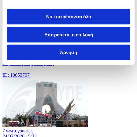
Να επιτρέπονται όλα
Επιτρέπεται η επιλογή
9 Φωτογραφίες
24/07/2026 20:03
Άρνηση
Eθελοντική εκπαίδευση σε μαθητές προσφέρει ο
στρατός της Τσεχίας
ID: 10653707
7 Φωτογραφίες
24/07/2026 15:33