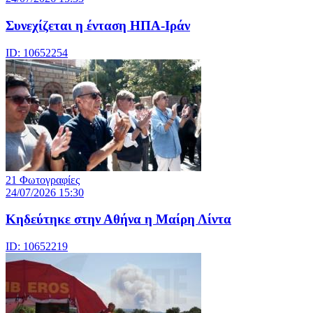
Συνεχίζεται η ένταση ΗΠΑ-Ιράν
ID: 10652254
21 Φωτογραφίες
24/07/2026 15:30
Κηδεύτηκε στην Αθήνα η Μαίρη Λίντα
ID: 10652219