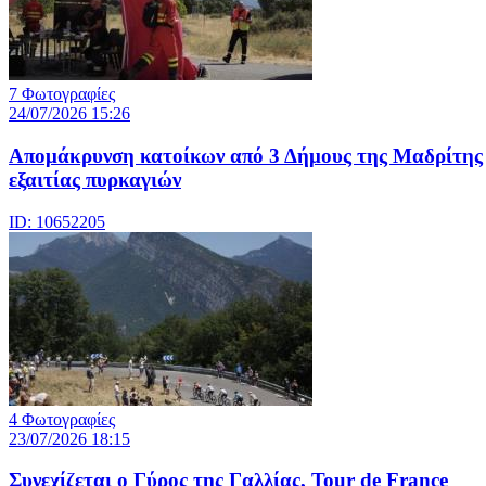
7 Φωτογραφίες
24/07/2026 15:26
Απομάκρυνση κατοίκων από 3 Δήμους της Μαδρίτης
εξαιτίας πυρκαγιών
ID: 10652205
4 Φωτογραφίες
23/07/2026 18:15
Συνεχίζεται ο Γύρος της Γαλλίας, Tour de France