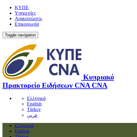
ΚΥΠΕ
Υπηρεσίες
Ανακοινώσεις
Επικοινωνία
Toggle navigation
Κυπριακό
Πρακτορείο Ειδήσεων
CNA
CNA
Ελληνικά
English
Türkçe
عربي
Ελληνικά
English
Türkçe