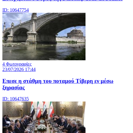
ID: 10647754
4 Φωτογραφίες
23/07/2026 17:44
Επεσε η στάθμη του ποταμού Τίβερη εν μέσω
ξηρασίας
ID: 10647635