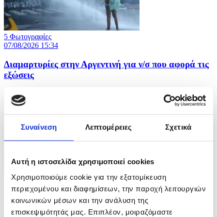
5 Φωτογραφίες
07/08/2026 15:34
Διαμαρτυρίες στην Αργεντινή για ν/σ που αφορά τις
εξώσεις
ID: 10707033
Συναίνεση
Λεπτομέρειες
Σχετικά
Αυτή η ιστοσελίδα χρησιμοποιεί cookies
Χρησιμοποιούμε cookie για την εξατομίκευση
7 Φωτογραφίες
περιεχομένου και διαφημίσεων, την παροχή λειτουργιών
07/08/2026 15:20
κοινωνικών μέσων και την ανάλυση της
Καύσωνας πλήττει την Ιαπωνία
επισκεψιμότητάς μας. Επιπλέον, μοιραζόμαστε