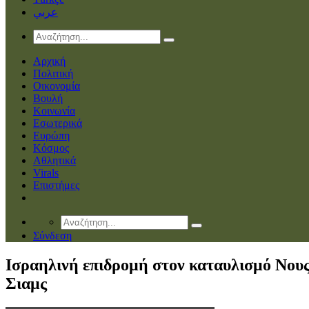
عربي
Αρχική
Πολιτική
Οικονομία
Βουλή
Κοινωνία
Εσωτερικά
Ευρώπη
Κόσμος
Αθλητικά
Virals
Επιστήμες
Σύνδεση
Ισραηλινή επιδρομή στον καταυλισμό Νου
Σιαμς