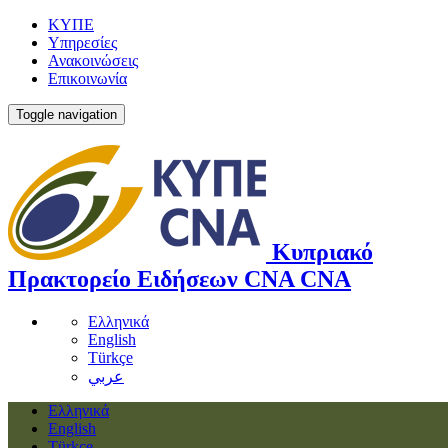
ΚΥΠΕ
Υπηρεσίες
Ανακοινώσεις
Επικοινωνία
Toggle navigation
Κυπριακό
Πρακτορείο Ειδήσεων
CNA
CNA
Ελληνικά
English
Türkçe
عربي
Ελληνικά
English
Türkçe