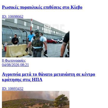
Ρωσικές πυραυλικές επιθέσεις στο Κίεβο
ID: 10698662
8 Φωτογραφίες
04/08/2026 08:21
Aγρυπνία μετά το θάνατο μετανάστη σε κέντρο
κράτησης στις ΗΠΑ
ID: 10693432