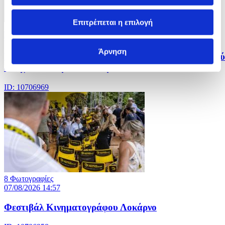
Επιτρέπεται η επιλογή
14 Φωτογραφίες
07/08/2026 15:00
Άρνηση
Nεκροί και τραυματίες σε επεισόδιο με πυροβολισμού
σε σχολείο στην Ταϊλάνδη
ID: 10706969
8 Φωτογραφίες
07/08/2026 14:57
Φεστιβάλ Κινηματογράφου Λοκάρνο