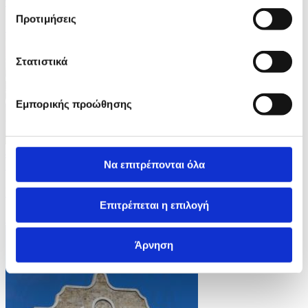
τραυματίες
Προτιμήσεις
ID: 10601949
Στατιστικά
Εμπορικής προώθησης
4 Φωτογραφίες
Να επιτρέπονται όλα
13/07/2026 12:13
Νεκροί από φωτιά σε κλαμπ στην Μπανγκοκ
Επιτρέπεται η επιλογή
ID: 10601916
Άρνηση