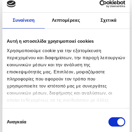
2024. EPA/ELISABETTA BARACCHI
4 / 4
Συναίνεση
Λεπτομέρειες
Σχετικά
Αυτή η ιστοσελίδα χρησιμοποιεί cookies
ΦΩΤΟ
Χρησιμοποιούμε cookie για την εξατομίκευση
περιεχομένου και διαφημίσεων, την παροχή λειτουργιών
κοινωνικών μέσων και την ανάλυση της
επισκεψιμότητάς μας. Επιπλέον, μοιραζόμαστε
πληροφορίες που αφορούν τον τρόπο που
χρησιμοποιείτε τον ιστότοπό μας με συνεργάτες
κοινωνικών μέσων, διαφήμισης και αναλύσεων, οι
οποίοι ενδεχομένως να τις συνδυάσουν με άλλες
πληροφορίες που τους έχετε παραχωρήσει ή τις οποίες
4 Φωτογραφίες
έχουν συλλέξει σε σχέση με την από μέρους σας χρήση
13/07/2026 12:22
Επιλογή
των υπηρεσιών τους.
Αναγκαία
συγκατάθεσης
Ρωσικά πλήγματα στην Ουκρανία με πολλούς