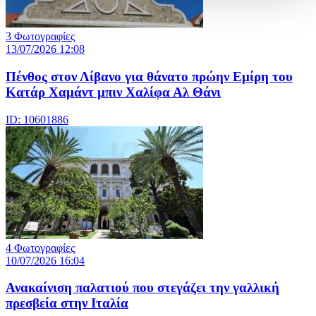
3 Φωτογραφίες
13/07/2026 12:08
Πένθος στον Λίβανο για θάνατο πρώην Εμίρη του
Κατάρ Χαμάντ μπιν Χαλίφα Αλ Θάνι
ID: 10601886
4 Φωτογραφίες
10/07/2026 16:04
Ανακαίνιση παλατιού που στεγάζει την γαλλική
πρεσβεία στην Ιταλία