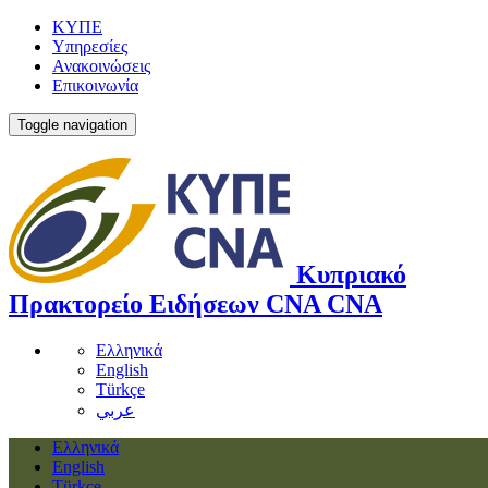
ΚΥΠΕ
Υπηρεσίες
Ανακοινώσεις
Επικοινωνία
Toggle navigation
Κυπριακό
Πρακτορείο Ειδήσεων
CNA
CNA
Ελληνικά
English
Türkçe
عربي
Ελληνικά
English
Türkçe